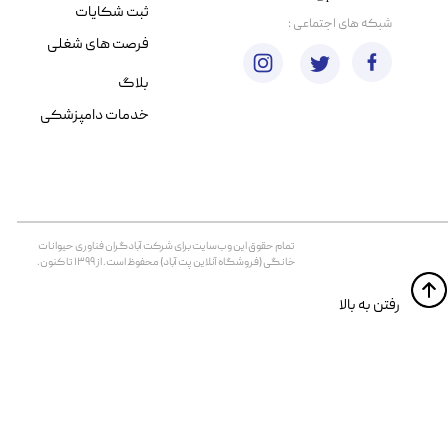
ثبت شکایات
​شبکه های اجتماعی :
فرصت های شغلی
بلاگ
خدمات دامپزشکی
تمام حقوق اين وب‌سايت برای شرکت آبادگران فناوری حیوانات
خانگی (فروشگاه آنلاین پت آباد) محفوظ است. از ۱۳۹۹ تا کنون.
​​رفتن به بالا