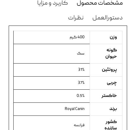
مشخصات محصول
کاربرد و مزایا
دستورالعمل
نظرات
وزن
400 گرم
گونه
سگ
حیوان
پروتئین
31%
چربی
37%
خاکستر
0.5%
برند
Royal Canin
کشور
فرانسه
سازنده