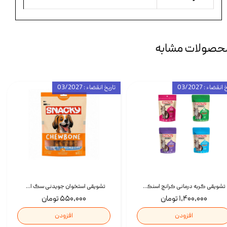
حصولات مشابه
انقضاء : 03/2027
تاریخ انقضاء : 03/2027
تشویقی گربه درمانی کرانچ اسنکی با طعم میکس Snacky Crunch Cat Treats وزن 60 گرم بسته 4 عددی
تشویقی استخوان جویدنی سگ اسنکی کرانچی با طعم مرغ Snacky Crunchy Munchy وزن 100 گرم
۱,۴۰۰,۰۰۰ تومان
۵۵۰,۰۰۰ تومان
افزودن
افزودن