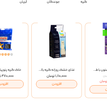
گربه
جوندگان
آبزیان
بستنی گربه وینستون با طعم مرغ و ماهی Winstone Chicken & Fish بسته 8 عددی
غذای خشک روزانه گربه بالغ مفید MoFeed Adult Daily Cat Food وزن 2 کیلوگرم
۱,۱۱۰,۰۰۰ تومان
۴۷۰,۰۰۰ تومان
افزودن
افزودن
ن