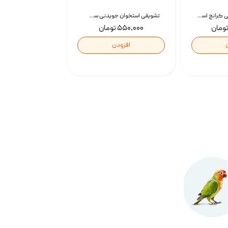
تشویقی گربه درمانی کرانچ اسنکی با طعم میکس Snacky Crunch Cat Treats وزن 60 گرم بسته 4 عددی
تشویقی استخوان جویدنی سگ اسنکی کرانچی با طعم مرغ Snacky Crunchy Munchy وزن 100 گرم
۵۵۰,۰۰۰ تومان
افزودن