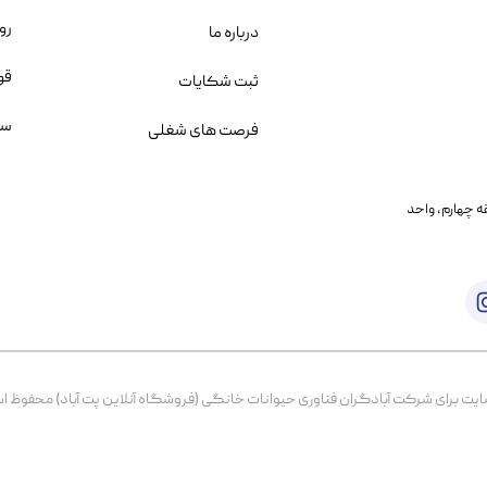
رو
درباره ما
قو
ثبت شکایات
سو
فرصت های شغلی
یمانی، خیابان بنی هاشم پلاک ۲۰۲ ، طبقه چهارم، واحد
برای شرکت آبادگران فناوری حیوانات خانگی (فروشگاه آنلاین پت آباد) محفوظ است. از ۱۳۹۹ تا