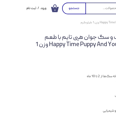
جستجو
ورود
/
ثبت نام
۰
حساب کاربری من
تغییر گذر واژه
 سگ جوان هپی تایم با طعم
سفارشات
گوشت بره و برنج Happy Time Puppy And Young وزن 1
خروج از حساب
کاربری
از 2 تا 10 ماه
و شیمیایی