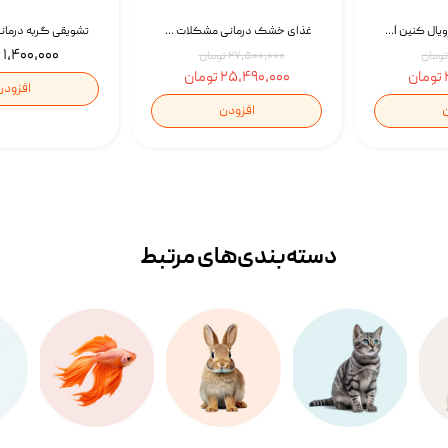
غذای خشک سگ رویال کنین Royal Canin Gastrointestinal وزن 7.5 کیلوگرم | پت استوک
غذای خشک درمانی مشکلات گوارشی سگ رویال کنین Royal Canin Hypoallergenic وزن 7 کیلوگرم | پت استوک
۱,۴۰۰,۰۰۰ تومان
۲۷,۵۰۰,۰۰۰ تومان
۲۵,۴۹۰,۰۰۰ تومان
افزودن
ن
افزودن
دسته‌بندی‌‌های مرتبط