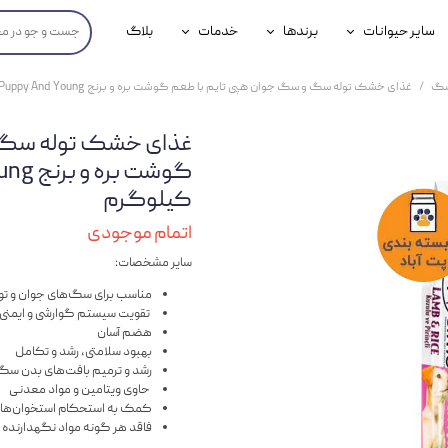
سایر حیوانات
برندها
خدمات
بلاگ
محصولات پرندگان
جوسرا
خدمات آنلاین دامپزشکی
سگ
غذای خشک توله سگ و سگ جوان هپی تایم با طعم گوشت بره و برنج Happy Time Puppy And Young وزن 1 کیلوگرم
داری سگ
محصولات جوندگان
رویال کنین
خدمات دامپزشکی حضوری
غذای خشک توله سگ و
گ
محصولات آبزیان
برند رفلکس(Reflex)
کیلوگرم
هداشتی سگ
بیفار
اتمام موجودی
جرهای
سایر مشخصات:
رولی
مناسب برای سگ‌های جوان و توله سگ‌ها 
تقویت سیستم گوارشی و ایمنی
شایر
هضم آسان
بهبود سلامتی، رشد و تکامل
گورمت
رشد و ترمیم بافت‌های بدن سگ
حاوی ویتامین و مواد معدنی
نیناپت
کمک به استحکام استخوان‌ها
فاقد هر گونه مواد نگهدارنده 
وینستون