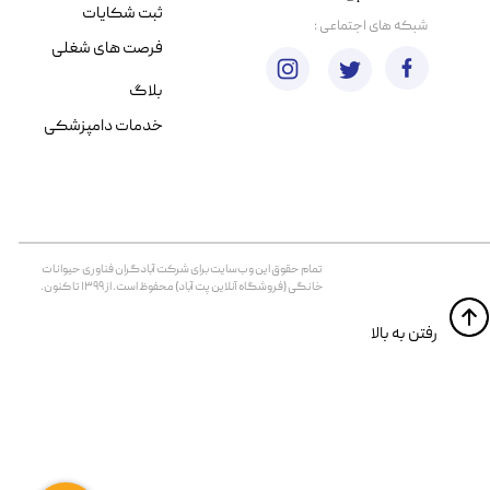
ثبت شکایات
​شبکه های اجتماعی :
فرصت های شغلی
بلاگ
خدمات دامپزشکی
تمام حقوق اين وب‌سايت برای شرکت آبادگران فناوری حیوانات
خانگی (فروشگاه آنلاین پت آباد) محفوظ است. از ۱۳۹۹ تا کنون.
​​رفتن به بالا