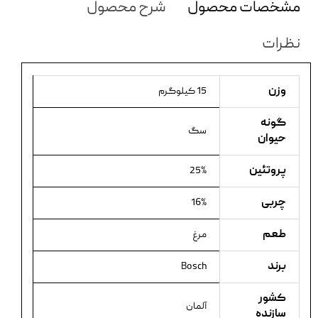
مشخصات محصول
شرح محصول
نظرات
وزن
15 کیلوگرم
گونه
سگ
حیوان
پروتئین
25%
چربی
16%
طعم
مرغ
برند
Bosch
کشور
آلمان
سازنده