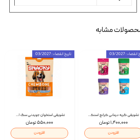
حصولات مشابه
انقضاء : 03/2027
تاریخ انقضاء : 03/2027
تشویقی گربه درمانی کرانچ اسنکی با طعم میکس Snacky Crunch Cat Treats وزن 60 گرم بسته 4 عددی
تشویقی استخوان جویدنی سگ اسنکی کرانچی با طعم مرغ Snacky Crunchy Munchy وزن 100 گرم
۱,۴۰۰,۰۰۰ تومان
۵۵۰,۰۰۰ تومان
افزودن
افزودن