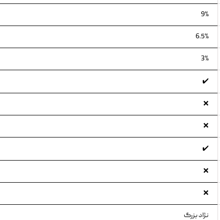
9%
6.5%
3%
✔️
❌
❌
✔️
❌
❌
نژاد بزرگ