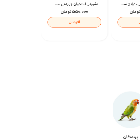
تشویقی گربه درمانی کرانچ اسنکی با طعم میکس Snacky Crunch Cat Treats وزن 60 گرم بسته 4 عددی
تشویقی استخوان جویدنی سگ اسنکی کرانچی با طعم مرغ Snacky Crunchy Munchy وزن 100 گرم
۵۵۰,۰۰۰ تومان
افزودن
پرندگان