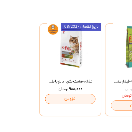
تاریخ انقضاء : 08/2027
غذای خشک گربه فیدار مدل Adult وزن 10 کیلوگرم
غذای خشک گربه بالغ با طعم مرغ و برنج رفلکس Reflex Multi Color Chicken And Rice وزن 1 کیلوگرم
۹۰۰,۰۰۰ تومان
افزودن