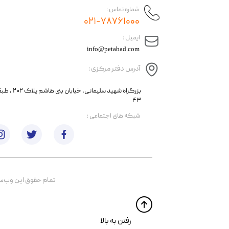
شماره تماس :
۰۲۱-۷۸۷۶۱۰۰۰
​ایمیل :
info@petabad.com
آدرس دفتر مرکزی :
​​بزرگراه شهید سل
۴۳
​شبکه های اجتماعی :
تمام حقوق اين وب‌سايت 
​​رفتن به بالا