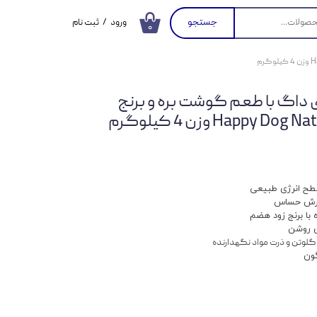
جستجو
ورود
/
ثبت نام
۰
حساب کاربری من
تغییر گذر واژه
اگ با طعم گوشت بره و برنج
سفارشات
Happy وزن 4 کیلوگرم
خروج از حساب
کاربری
طح انرژی طبیعی
ارش حساس
با برنج زود هضم
ی روشن
گلوتن و ذرت مواد نگهدارنده
گون