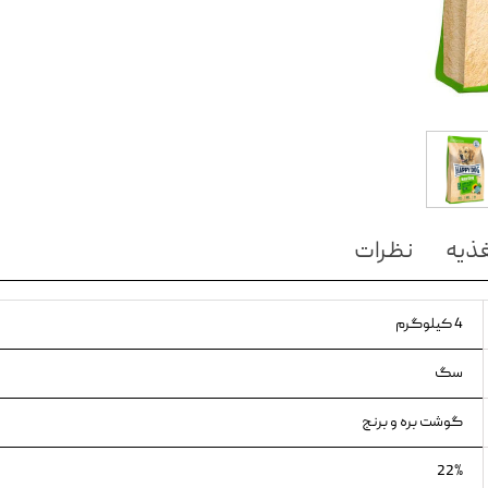
ویسکاس
ونپی
ذیه
نظرات
4 کیلوگرم
سگ
گوشت بره و برنج
22%