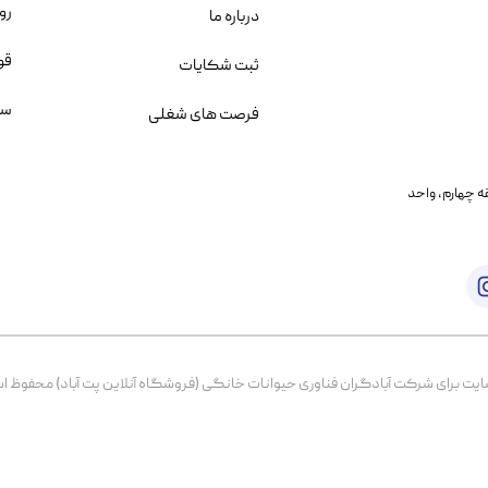
رو
درباره ما
قو
ثبت شکایات
سو
فرصت های شغلی
یمانی، خیابان بنی هاشم پلاک ۲۰۲ ، طبقه چهارم، واحد
برای شرکت آبادگران فناوری حیوانات خانگی (فروشگاه آنلاین پت آباد) محفوظ است. از ۱۳۹۹ تا