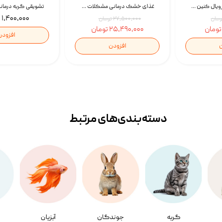
غذای خشک گربه رویال کنین Gastrointestinal Fibre Response وزن 2 کیلوگرم | پت استوک
غذای خشک درمانی مشکلات گوارشی سگ رویال کنین Royal Canin Hypoallergenic وزن 7 کیلوگرم | پت استوک
۱,۴۰۰,۰۰۰ تومان
۲۷,۵۰۰,۰۰۰ تومان
۲۵,۴۹۰,۰۰۰ تومان
افزودن
ن
افزودن
دسته‌بندی‌‌های مرتبط
گربه
جوندگان
آبزیان