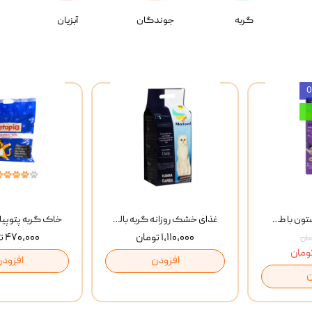
گربه
جوندگان
آبزیان
بستنی گربه وینستون با طعم مرغ و ماهی Winstone Chicken & Fish بسته 8 عددی
غذای خشک روزانه گربه بالغ مفید MoFeed Adult Daily Cat Food وزن 2 کیلوگرم
۱,۱۱۰,۰۰۰ تومان
۴۷۰,۰۰۰ تومان
افزودن
افزودن
ن