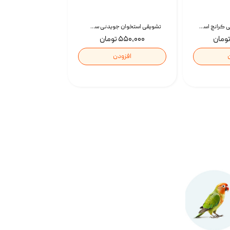
تشویقی گربه درمانی کرانچ اسنکی با طعم میکس Snacky Crunch Cat Treats وزن 60 گرم بسته 4 عددی
تشویقی استخوان جویدنی سگ اسنکی کرانچی با طعم مرغ Snacky Crunchy Munchy وزن 100 گرم
۵۵۰,۰۰۰ تومان
افزودن