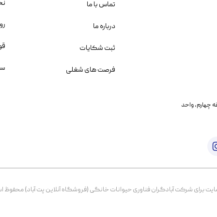
نح
تماس با ما
رو
درباره ما
قو
ثبت شکایات
سو
فرصت های شغلی
یمانی، خیابان بنی هاشم پلاک ۲۰۲ ، طبقه چهارم، واحد
برای شرکت آبادگران فناوری حیوانات خانگی (فروشگاه آنلاین پت آباد) محفوظ است. از ۱۳۹۹ تا