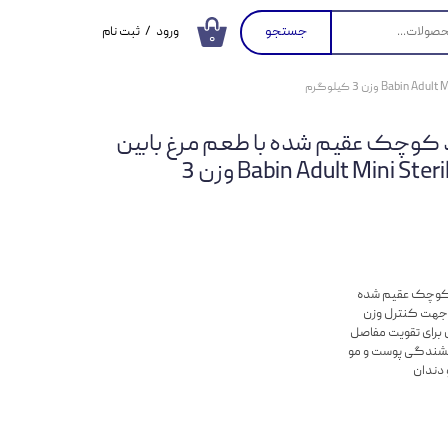
جستجو
ورود
/
ثبت نام
۰
حساب کاربری من
تغییر گذر واژه
وچک عقیم شده با طعم مرغ بابین
سفارشات
Babin Adult Mini Sterilised Rich in Chicken وزن 3
خروج از حساب
کاربری
د کوچک عقیم شده
 جهت کنترل وزن
 برای تقویت مفاصل
رخشندگی پوست و مو
دندان