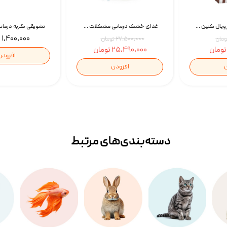
غذای خشک گربه رویال کنین Gastrointestinal Fibre Response وزن 2 کیلوگرم | پت استوک
غذای خشک درمانی مشکلات گوارشی سگ رویال کنین Royal Canin Hypoallergenic وزن 7 کیلوگرم | پت استوک
۱,۴۰۰,۰۰۰ تومان
۲۷,۵۰۰,۰۰۰ تومان
۲۵,۴۹۰,۰۰۰ تومان
افزودن
ن
افزودن
دسته‌بندی‌‌های مرتبط