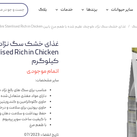
سایر حیوانات
برندها
خدمات
بلاگ
محصولات پرندگان
جوسرا
خدمات آنلاین دامپزشکی
سگ
غذای خشک سگ نژاد کوچک عقیم شده با طعم مرغ بابین Babin Adult Mini Sterilised Rich in Chicken وزن 3 کیلوگرم
داری سگ
محصولات جوندگان
رویال کنین
خدمات دامپزشکی حضوری
غذای خشک سگ نژاد ک
گ
محصولات آبزیان
برند رفلکس(Reflex)
کیلوگرم
هداشتی سگ
بیفار
اتمام موجودی
جرهای
سایر مشخصات:
رولی
مناسب برای سگ های بالغ نژا
دارای مواد مغذی متعادل شده
شایر
حاوی گلوکزامین و کندرویتین
حاوی بیوتین برای سلامت و د
گورمت
حفظ بهداشت و سلامت دهان و 
با کیفیت ساخت سوپر پرمیوم
نیناپت
با طعم مرغ
وینستون
تاریخ انقضاء: 07/2023