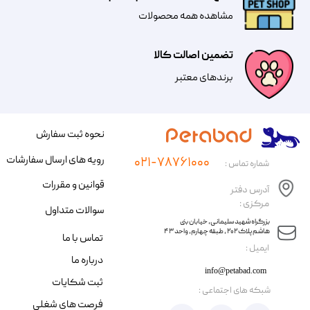
مشاهده همه محصولات
تضمین اصالت کالا
​​برندهای معتبر​​​​​​​
نحوه ثبت سفارش
رویه های ارسال سفارشات
۰۲۱-۷۸۷۶۱۰۰۰
شماره تماس :
قوانین و مقررات
آدرس دفتر
مرکزی :
سوالات متداول
​​بزرگراه شهید سلیمانی، خیابان بنی
هاشم پلاک ۲۰۲ ، طبقه چهارم، واحد ۴۳
تماس با ما
​ایمیل :
درباره ما
info@petabad.com
ثبت شکایات
​شبکه های اجتماعی :
فرصت های شغلی