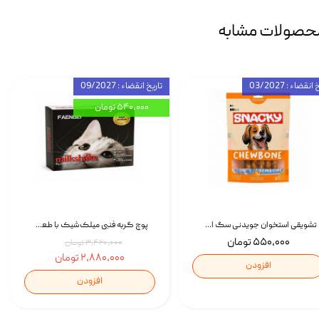
حصولات مشابه
انقضاء : 03/2027
تاریخ انقضاء : 09/2027
۵۴۰,۰۰۰ تومان
تشویقی استخوان جویدنی سگ اسنکی کرانچی با طعم مرغ Snacky Crunchy Munchy وزن 100 گرم
پوچ گربه فنبی میلک‌شیک با طعم مرغ Faenbei Cat Milk Shake Pouch بسته 12 عددی
۵۵۰,۰۰۰ تومان
۳,۴۲۰,۰۰۰ تومان
۲,۸۸۰,۰۰۰ تومان
افزودن
افزودن