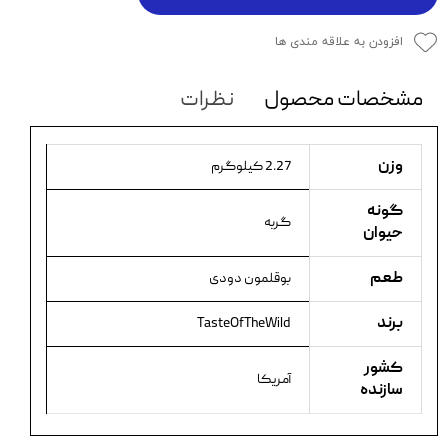
افزودن به علاقه مندی ها
مشخصات محصول
نظرات
وزن
2.27 کیلوگرم
گونه
گربه
حیوان
طعم
بوقلمون دودی
برند
TasteOfTheWild
کشور
آمریکا
سازنده