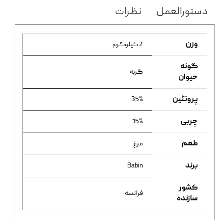
دستورالعمل
نظرات
وزن
2 کیلوگرم
گونه
گربه
حیوان
پروتئین
35%
چربی
15%
طعم
مرغ
برند
Babin
کشور
فرانسه
سازنده