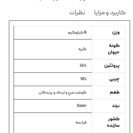
کاربرد و مزایا
نظرات
وزن
8 کیلوگرم
گونه
گربه
حیوان
پروتئین
36%
چربی
18%
طعم
گوشت مرغ و اردک و پرندگان
برند
Babin
کشور
فرانسه
سازنده