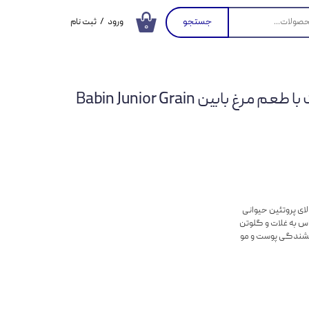
جستجو
ورود
/
ثبت نام
۰
حساب کاربری من
تغییر گذر واژه
غذای خشک توله سگ با طعم مرغ بابین Babin Junior Grain
سفارشات
خروج از حساب
کاربری
لای پروتئین حیوانی
س به غلات و گلوتن
رخشندگی پوست و مو