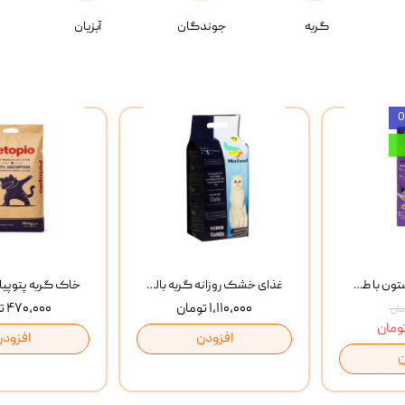
گربه
جوندگان
آبزیان
بستنی گربه وینستون با طعم مرغ و ماهی Winstone Chicken & Fish بسته 8 عددی
غذای خشک روزانه گربه بالغ مفید MoFeed Adult Daily Cat Food وزن 2 کیلوگرم
۱,۱۱۰,۰۰۰ تومان
۴۷۰,۰۰۰ تومان
افزودن
افزودن
ن