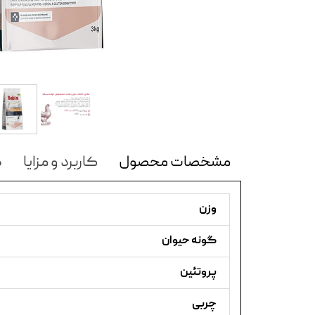
مشخصات محصول
کاربرد و مزایا
د
وزن
گونه حیوان
پروتئین
چربی