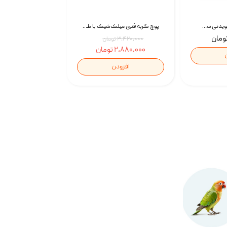
تشویقی استخوان جویدنی سگ اسنکی کرانچی با طعم مرغ Snacky Crunchy Munchy وزن 100 گرم
پوچ گربه فنبی میلک‌شیک با طعم مرغ Faenbei Cat Milk Shake Pouch بسته 12 عددی
۳,۴۲۰,۰۰۰ تومان
۲,۸۸۰,۰۰۰ تومان
افزودن