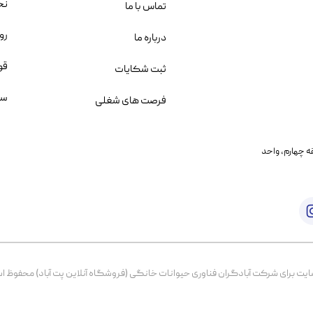
نح
تماس با ما
رو
درباره ما
قو
ثبت شکایات
سو
فرصت های شغلی
یمانی، خیابان بنی هاشم پلاک ۲۰۲ ، طبقه چهارم، واحد
برای شرکت آبادگران فناوری حیوانات خانگی (فروشگاه آنلاین پت آباد) محفوظ است. از ۱۳۹۹ تا