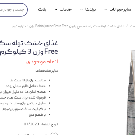
سایر حیوانات
برندها
خدمات
بلاگ
محصولات پرندگان
جوسرا
خدمات آنلاین دامپزشکی
سگ
غذای خشک توله سگ با طعم مرغ بابین Babin Junior Grain Free وزن 3 کیلوگرم
داری سگ
محصولات جوندگان
رویال کنین
خدمات دامپزشکی حضوری
گ
محصولات آبزیان
برند رفلکس(Reflex)
Free وزن 3 کیلوگرم
هداشتی سگ
بیفار
اتمام موجودی
سایر مشخصات:
جرهای
مناسب برای توله سگ ها
رولی
حفظ تعادل فلور نرمال روده
هضم آسان غذا به دلیل میزان با
شایر
فرموله شده برای سگ های حسا
حاوی بیوتین برای سلامت و د
گورمت
با کیفیت ساخت سوپر پرمیوم
با طعم مرغ
نیناپت
تاریخ انقضاء: 07/2023
وینستون