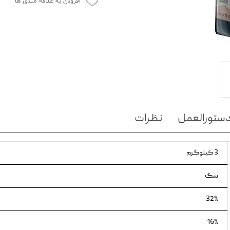
افزودن به علاقه مندی ها
ویسکاس
ونپی
ستورالعمل
نظرات
3 کیلوگرم
سگ
32%
16%