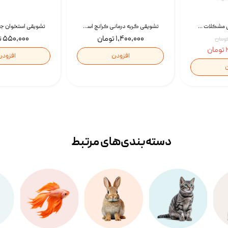
غذای خشک درمانی مشکلات گوارشی سگ رویال کنین Royal Canin Hypoallergenic وزن 7 کیلوگرم | پت استوک
تشویقی گربه درمانی کرانچ اسنکی با طعم میکس Snacky Crunch Cat Treats وزن 60 گرم بسته 4 عددی
۱,۴۰۰,۰۰۰ تومان
۵۵۰,۰۰۰ تومان
ن
افزودن
افزودن
ن
دسته‌بندی‌‌های مرتبط