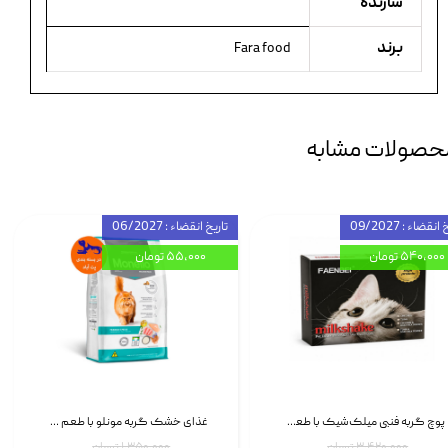
سازنده
برند
Fara food
حصولات مشابه
انقضاء : 09/2027
تاریخ انقضاء : 06/2027
۵۴۰,۰۰۰ تومان
۵۵,۰۰۰ تومان
پوچ گربه فنبی میلک‌شیک با طعم مرغ Faenbei Cat Milk Shake Pouch بسته 12 عددی
غذای خشک گربه مونلو با طعم گوشت پرندگان و ماهی سالمون Monello Adult Hairball Control وزن 1 کیلوگرم
۳,۴۲۰,۰۰۰ تومان
۱,۳۵۰,۰۰۰ تومان