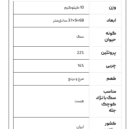
وزن
10 کیلوگرم
ابعاد
68×9×37 سانتی‌متر
گونه
سگ
حیوان
پروتئین
22%
چربی
14%
طعم
مرغ و برنج
مناسب
سگ با نژاد
هست
کوچک
جثه
کشور
ایران