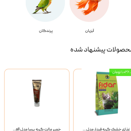
آبزیان
پرندگان
حصولات پیشنهاد شده
۱,۰ تومان
غذای خشک گربه فیدار مدل Adult وزن 10 کیلوگرم
خمیر مالت گربه پرسا مدل Anti Hairball وزن 110 گرم