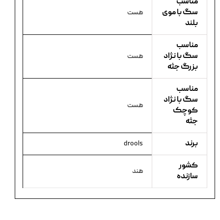
مناسب
سگ با موی
هست
بلند
مناسب
سگ با نژاد
هست
بزرگ جثه
مناسب
سگ با نژاد
هست
کوچک
جثه
برند
drools
کشور
هند
سازنده