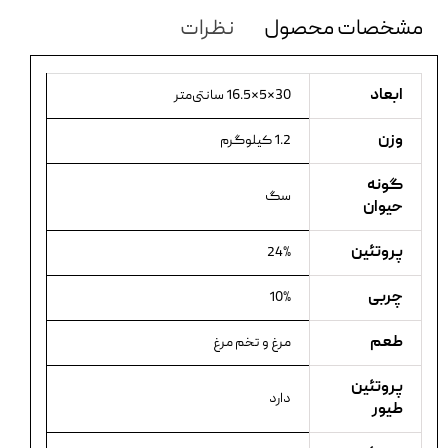
مشخصات محصول
نظرات
ابعاد
30×5×16.5 سانتی‌متر
وزن
1.2 کیلوگرم
گونه
سگ
حیوان
پروتئین
24%
چربی
10%
طعم
مرغ و تخم مرغ
پروتئین
دارد
طیور