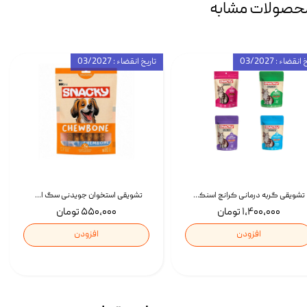
حصولات مشابه
انقضاء : 03/2027
تاریخ انقضاء : 03/2027
تشویقی گربه درمانی کرانچ اسنکی با طعم میکس Snacky Crunch Cat Treats وزن 60 گرم بسته 4 عددی
تشویقی استخوان جویدنی سگ اسنکی کرانچی با طعم مرغ Snacky Crunchy Munchy وزن 100 گرم
۱,۴۰۰,۰۰۰ تومان
۵۵۰,۰۰۰ تومان
افزودن
افزودن