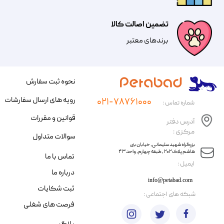
تضمین اصالت کالا
​​برندهای معتبر​​​​​​​
نحوه ثبت سفارش
رویه های ارسال سفارشات
۰۲۱-۷۸۷۶۱۰۰۰
شماره تماس :
قوانین و مقررات
آدرس دفتر
مرکزی :
سوالات متداول
​​بزرگراه شهید سلیمانی، خیابان بنی
هاشم پلاک ۲۰۲ ، طبقه چهارم، واحد ۴۳
تماس با ما
​ایمیل :
درباره ما
info@petabad.com
ثبت شکایات
​شبکه های اجتماعی :
فرصت های شغلی