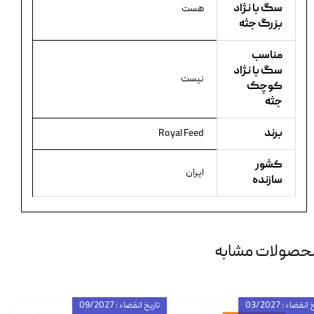
سگ با نژاد
هست
بزرگ جثه
مناسب
سگ با نژاد
نیست
کوچک
جثه
برند
Royal Feed
کشور
ایران
سازنده
حصولات مشابه
انقضاء : 03/2027
تاریخ انقضاء : 09/2027