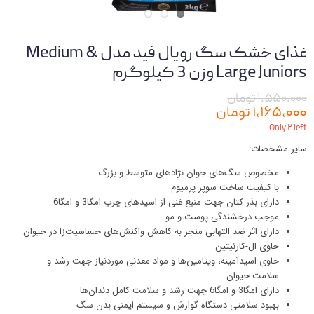
غذای خشک سگ رویال فید مدل Medium &
Large Juniors وزن 3 کیلوگرم
۱,۵۵۰,۰۰۰ تومان
۱,۱۶۵,۰۰۰ تومان
Only ۲ left
سایر مشخصات:
مخصوص سگ‌های جوان نژادهای متوسط و بزرگ
با کیفیت ساخت سوپر پرمیوم
دارای بذر کتان جهت منبع غنی از اسیدهای چرب امگا3 و امگا6
موجب درخشندگی پوست و مو
دارای اثر ضد التهابی منجر به کاهش واکنش‌های حساسیت‌زا در حیوان
حاوی ال-کارنیتین
حاوی اسیدآمینه، ویتامین‌ها و مواد معدنی موردنیاز جهت رشد و
سلامت حیوان
دارای امگا3 و امگا6 جهت رشد و سلامت کامل دندان‌ها
بهبود سلامتی دستگاه گوارش و سیستم ایمنی بدن سگ