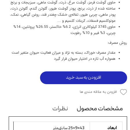
حاوی گوشت قرمز، گوشت مرغ، ذرت، گوشت ماهی، سبزیجات و برنج
ساخته شده از ذرت، برنج، پودر گوشت طیور، گلوتن گندم، گلوتن ذرت،
پودر ماهی، چربی طیور، تفاله‌ی خشک چغندر قند، روغن گیاهی، نمک،
مونوکلسیم فسفات، کربنات کلسیم و ...
حاوی 3745 کیلوکالری انرژی، 6.2% خاکستر، 26.55% پروتئین، 14%
چربی، 3% فیبر و 10% رطوبت
روش مصرف:
مقدار مصرف خوراک، بسته به نژاد و میزان فعالیت حیوان متغیر است
همواره آب تازه در اختیار حیوان قرار گیرد
افزودن به سبد خرید
افزودن به علاقه مندی ها
مشخصات محصول
نظرات
ابعاد
43×9×25 سانتی‌متر