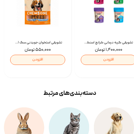
تشویقی گربه درمانی کرانچ اسنکی با طعم میکس Snacky Crunch Cat Treats وزن 60 گرم بسته 4 عددی
تشویقی استخوان جویدنی سگ اسنکی کرانچی با طعم مرغ Snacky Crunchy Munchy وزن 100 گرم
۱,۴۰۰,۰۰۰ تومان
۵۵۰,۰۰۰ تومان
افزودن
افزودن
دسته‌بندی‌‌های مرتبط