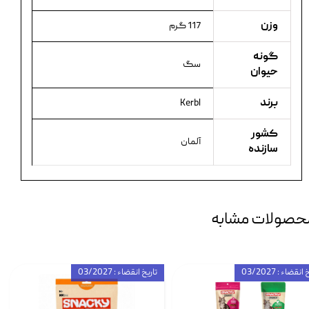
وزن
117 گرم
گونه
سگ
حیوان
برند
Kerbl
کشور
آلمان
سازنده
حصولات مشابه
انقضاء : 03/2027
تاریخ انقضاء : 03/2027