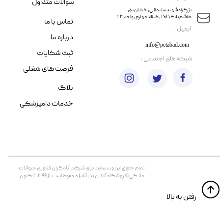
سوالات متداول
​​بزرگراه شهید سلیمانی، خیابان بنی
هاشم پلاک ۲۰۲ ، طبقه چهارم، واحد ۴۳
تماس با ما
​ایمیل :
درباره ما
info@petabad.com
ثبت شکایات
​شبکه های اجتماعی :
فرصت های شغلی
بلاگ
خدمات دامپزشکی
تمام حقوق اين وب‌سايت برای شرکت آبادگران فناوری حیوانات
خانگی (فروشگاه آنلاین پت آباد) محفوظ است. از ۱۳۹۹ تا کنون.
​​رفتن به بالا