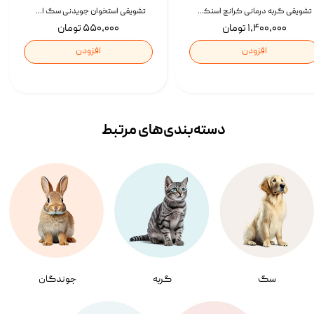
تشویقی گربه درمانی کرانچ اسنکی با طعم میکس Snacky Crunch Cat Treats وزن 60 گرم بسته 4 عددی
تشویقی استخوان جویدنی سگ اسنکی کرانچی با طعم مرغ Snacky Crunchy Munchy وزن 100 گرم
۱,۴۰۰,۰۰۰ تومان
۵۵۰,۰۰۰ تومان
افزودن
افزودن
دسته‌بندی‌‌های مرتبط
سگ
گربه
جوندگان