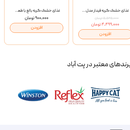
غذای خشک گربه فیدار مدل Adult وزن 10 کیلوگرم
غذای خشک گربه بالغ با طعم مرغ و برنج رفلکس Reflex Multi Color Chicken And Rice وزن 1 کیلوگرم
۹۰۰,۰۰۰ تومان
۵,۵۲۵,۰۰۰ تومان
۴,۴۹۹,۰۰۰ تومان
افزودن
افزودن
رند‌های معتبر در پت آباد