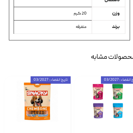
دستمال
وزن
20 گرم
برند
متفرقه
حصولات مشابه
انقضاء : 03/2027
تاریخ انقضاء : 03/2027