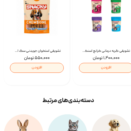
تشویقی گربه درمانی کرانچ اسنکی با طعم میکس Snacky Crunch Cat Treats وزن 60 گرم بسته 4 عددی
تشویقی استخوان جویدنی سگ اسنکی کرانچی با طعم مرغ Snacky Crunchy Munchy وزن 100 گرم
۱,۴۰۰,۰۰۰ تومان
۵۵۰,۰۰۰ تومان
افزودن
افزودن
دسته‌بندی‌‌های مرتبط