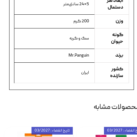
ابعاد هر
5×24 سانتی‌متر
دستمال
وزن
200 گرم
گونه
سگ و گربه
حیوان
برند
Mr.Panguin
کشور
ایران
سازنده
حصولات مشابه
انقضاء : 03/2027
تاریخ انقضاء : 03/2027