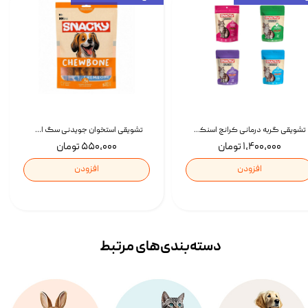
تشویقی گربه درمانی کرانچ اسنکی با طعم میکس Snacky Crunch Cat Treats وزن 60 گرم بسته 4 عددی
تشویقی استخوان جویدنی سگ اسنکی کرانچی با طعم مرغ Snacky Crunchy Munchy وزن 100 گرم
۱,۴۰۰,۰۰۰ تومان
۵۵۰,۰۰۰ تومان
افزودن
افزودن
دسته‌بندی‌‌های مرتبط