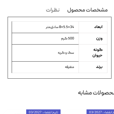
مشخصات محصول
نظرات
ابعاد
34×5.5×8 سانتی‌متر
وزن
500 گرم
گونه
سگ و گربه
حیوان
برند
متفرقه
حصولات مشابه
انقضاء : 03/2027
تاریخ انقضاء : 03/2027