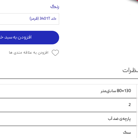
رنگ
ویسکاس
کد 3401T (قرمز)
ونپی
افزودن به سبد خر
افزودن به علاقه مندی ها
ظرات
130×80 سانتی‌متر
2
پارچه‌ی ضد آب
سگ