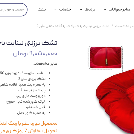
سایر حیوانات
برندها
خدمات
بلاگ
محصولات پرندگان
جوسرا
خدمات آنلاین دامپزشکی
 و تخت سگ
تشک برزنتی نیناپت به همراه هدیه قلاده کتفی سایز 2
داری سگ
محصولات جوندگان
رویال کنین
خدمات دامپزشکی حضوری
تشک برزنتی نیناپت به 
گ
محصولات آبزیان
برند رفلکس(Reflex)
۹,۰۵۰,۰۰۰ تومان
هداشتی سگ
بیفار
سایر مشخصات:
جرهای
مناسب برای سگ‌های تا وزن 60 کیلوگرم
تشک برزنتی سایز 2
رولی
به همراه یک هدیه قلاده کتفی 
پارچه برزنتی ضد آب
شایر
دور و وسط دارای زیپ
الیاف کاور شده قابل خروج
گورمت
قابل شستشو
به همراه کاور حمل
نیناپت
محصول مورد نظر با رنگ انتخا
تحویل سفارش 7 روز کاری می‌باشد.
وینستون