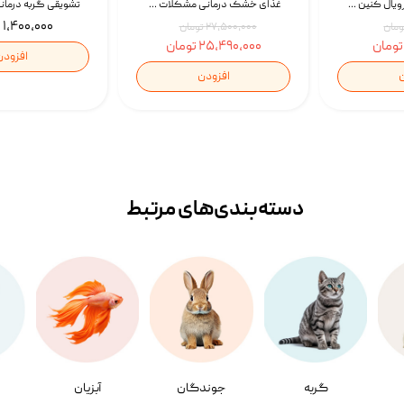
غذای خشک گربه رویال کنین Gastrointestinal Fibre Response وزن 2 کیلوگرم | پت استوک
غذای خشک درمانی مشکلات گوارشی سگ رویال کنین Royal Canin Hypoallergenic وزن 7 کیلوگرم | پت استوک
۱,۴۰۰,۰۰۰ تومان
۲۷,۵۰۰,۰۰۰ تومان
۲۵,۴۹۰,۰۰۰ تومان
افزودن
ن
افزودن
دسته‌بندی‌‌های مرتبط
گربه
جوندگان
آبزیان