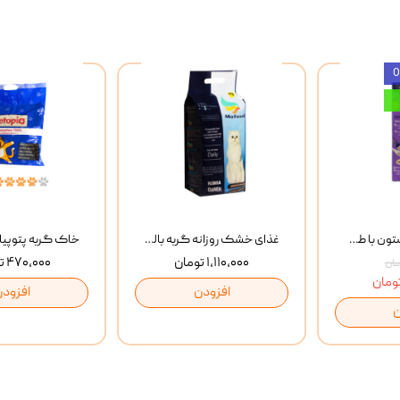
بستنی گربه وینستون با طعم مرغ و ماهی Winstone Chicken & Fish بسته 8 عددی
غذای خشک روزانه گربه بالغ مفید MoFeed Adult Daily Cat Food وزن 2 کیلوگرم
۱,۱۱۰,۰۰۰ تومان
۴۷۰,۰۰۰ تومان
افزودن
افزودن
ن