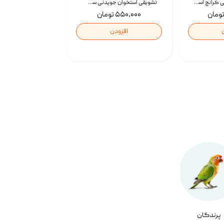
تشویقی گربه درمانی کرانچ اسنکی با طعم میکس Snacky Crunch Cat Treats وزن 60 گرم بسته 4 عددی
تشویقی استخوان جویدنی سگ اسنکی کرانچی با طعم مرغ Snacky Crunchy Munchy وزن 100 گرم
۵۵۰,۰۰۰ تومان
افزودن
پرندگان