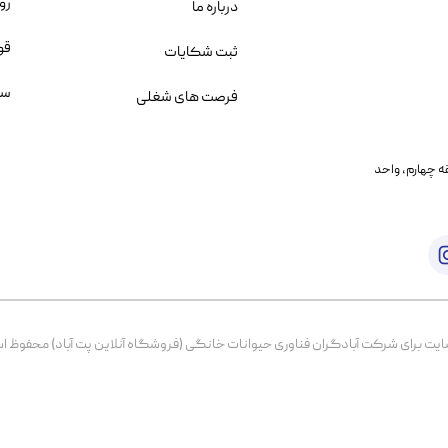
رو
درباره ما
قو
ثبت شکایات
سو
فرصت های شغلی
یمانی، خیابان بنی هاشم پلاک ۲۰۲ ، طبقه چهارم، واحد
برای شرکت آبادگران فناوری حیوانات خانگی (فروشگاه آنلاین پت آباد) محفوظ است. از ۱۳۹۹ تا