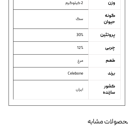
وزن
2 کیلوگرم
گونه
سگ
حیوان
پروتئین
30%
چربی
12%
طعم
مرغ
برند
Celebone
کشور
ایران
سازنده
حصولات مشابه