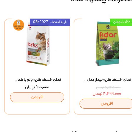
۱,۰ تومان
تاریخ انقضاء : 08/2027
غذای خشک گربه فیدار مدل Adult وزن 10 کیلوگرم
غذای خشک گربه بالغ با طعم مرغ و برنج رفلکس Reflex Multi Color Chicken And Rice وزن 1 کیلوگرم
۹۰۰,۰۰۰ تومان
۵,۵۲۵,۰۰۰ تومان
۴,۴۹۹,۰۰۰ تومان
افزودن
افزودن