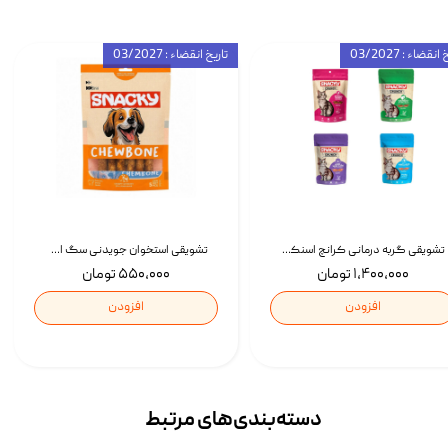
انقضاء : 03/2027
تاریخ انقضاء : 03/2027
تشویقی گربه درمانی کرانچ اسنکی با طعم میکس Snacky Crunch Cat Treats وزن 60 گرم بسته 4 عددی
تشویقی استخوان جویدنی سگ اسنکی کرانچی با طعم مرغ Snacky Crunchy Munchy وزن 100 گرم
۱,۴۰۰,۰۰۰ تومان
۵۵۰,۰۰۰ تومان
افزودن
افزودن
دسته‌بندی‌‌های مرتبط