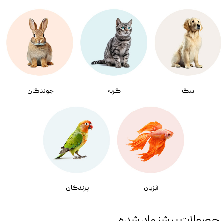
سگ
گربه
جوندگان
آبزیان
پرندگان
حصولات پیشنهاد شده