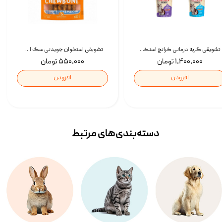
تشویقی گربه درمانی کرانچ اسنکی با طعم میکس Snacky Crunch Cat Treats وزن 60 گرم بسته 4 عددی
تشویقی استخوان جویدنی سگ اسنکی کرانچی با طعم مرغ Snacky Crunchy Munchy وزن 100 گرم
۱,۴۰۰,۰۰۰ تومان
۵۵۰,۰۰۰ تومان
افزودن
افزودن
دسته‌بندی‌‌های مرتبط