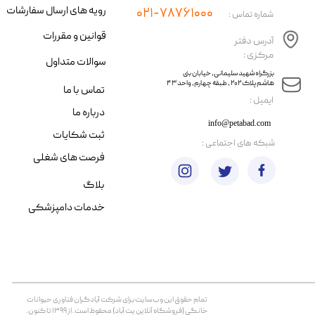
رویه های ارسال سفارشات
۰۲۱-۷۸۷۶۱۰۰۰
شماره تماس :
قوانین و مقررات
آدرس دفتر
مرکزی :
سوالات متداول
​​بزرگراه شهید سلیمانی، خیابان بنی
هاشم پلاک ۲۰۲ ، طبقه چهارم، واحد ۴۳
تماس با ما
​ایمیل :
درباره ما
info@petabad.com
ثبت شکایات
​شبکه های اجتماعی :
فرصت های شغلی
بلاگ
خدمات دامپزشکی
تمام حقوق اين وب‌سايت برای شرکت آبادگران فناوری حیوانات
خانگی (فروشگاه آنلاین پت آباد) محفوظ است. از ۱۳۹۹ تا کنون.