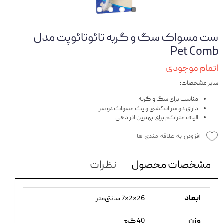
ست مسواک سگ و گربه تائوتائوپت مدل
Pet Comb
اتمام موجودی
سایر مشخصات:
مناسب برای سگ و گربه
دارای دو سر انگشتی و یک مسواک دو سر
الیاف متراکم برای بهترین اثر دهی
افزودن به علاقه مندی ها
مشخصات محصول
نظرات
ابعاد
26×2×7 سانتی‌متر
وزن
40 گرم