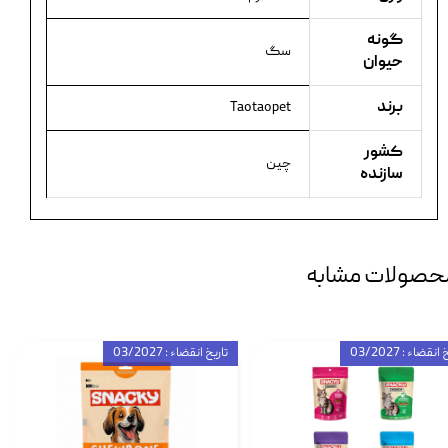
گونه
سگ
حیوان
برند
Taotaopet
کشور
چین
سازنده
حصولات مشابه
انقضاء : 03/2027
تاریخ انقضاء : 03/2027