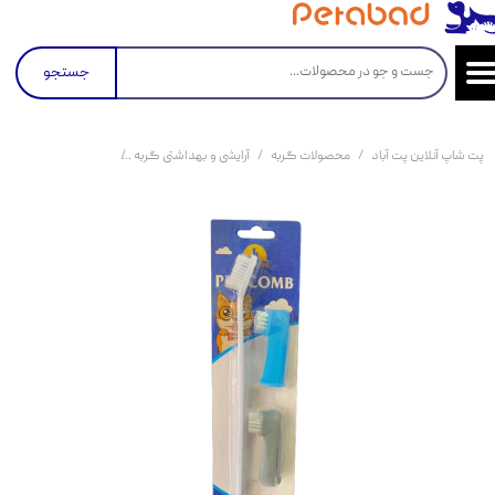
جستجو
پت شاپ آنلاین پت آباد
محصولات گربه
آرایشی و بهداشتی گربه
مسواک و خمیر دندان 