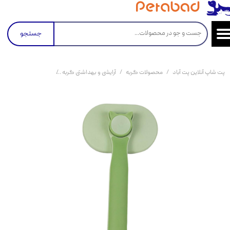
جستجو
پت شاپ آنلاین پت آباد
محصولات گربه
آرایشی و بهداشتی گربه
برس، پرزگیر و ماساژور