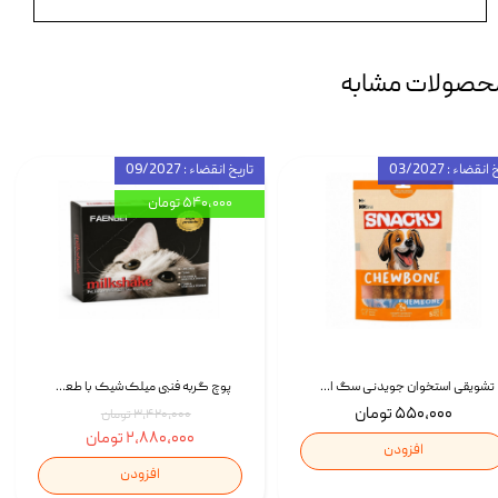
حصولات مشابه
انقضاء : 03/2027
تاریخ انقضاء : 09/2027
۵۴۰,۰۰۰ تومان
تشویقی استخوان جویدنی سگ اسنکی کرانچی با طعم مرغ Snacky Crunchy Munchy وزن 100 گرم
پوچ گربه فنبی میلک‌شیک با طعم مرغ Faenbei Cat Milk Shake Pouch بسته 12 عددی
۵۵۰,۰۰۰ تومان
۳,۴۲۰,۰۰۰ تومان
۲,۸۸۰,۰۰۰ تومان
افزودن
افزودن