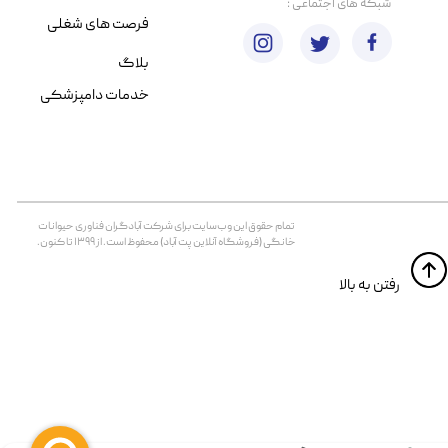
​شبکه های اجتماعی :
فرصت های شغلی
بلاگ
خدمات دامپزشکی
تمام حقوق اين وب‌سايت برای شرکت آبادگران فناوری حیوانات
خانگی (فروشگاه آنلاین پت آباد) محفوظ است. از ۱۳۹۹ تا کنون.
​​رفتن به بالا