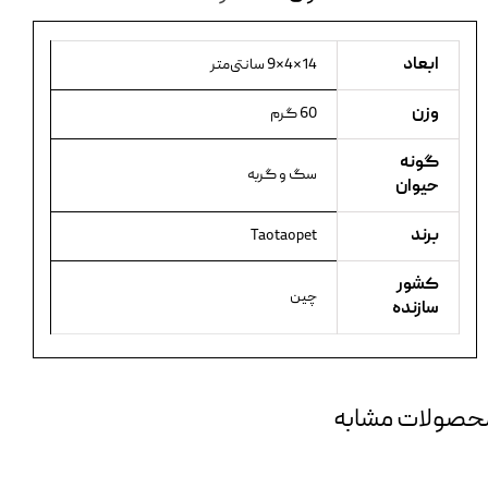
ابعاد
14×4×9 سانتی‌متر
وزن
60 گرم
گونه
سگ و گربه
حیوان
برند
Taotaopet
کشور
چین
سازنده
حصولات مشابه