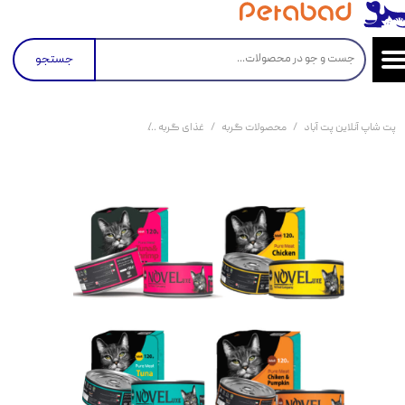
جستجو
پت شاپ آنلاین پت آباد
محصولات گربه
غذای گربه
کنسرو و پوچ و غذای تر گربه
بس