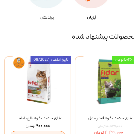
آبزیان
پرندگان
حصولات پیشنهاد شده
۱,۰ تومان
تاریخ انقضاء : 08/2027
غذای خشک گربه فیدار مدل Adult وزن 10 کیلوگرم
غذای خشک گربه بالغ با طعم مرغ و برنج رفلکس Reflex Multi Color Chicken And Rice وزن 1 کیلوگرم
۹۰۰,۰۰۰ تومان
۵,۵۲۵,۰۰۰ تومان
۴,۴۹۹,۰۰۰ تومان