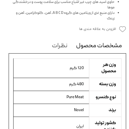
حاوی اسید های چرب غیر اشباع مناسب برای سلامت پوست و درخشندگی
موها
دارای منبع غنی از ویتامین های گروه A B C D، آهن، گلوکزامین، آهن و
زینک
افزودن به علاقه مندی ها
مشخصات محصول
نظرات
وزن هر
120 گرم
محصول
وزن بسته
480 گرم
نوع کنسرو
Pure Meat
برند
Novel
کشور تولید
ایران