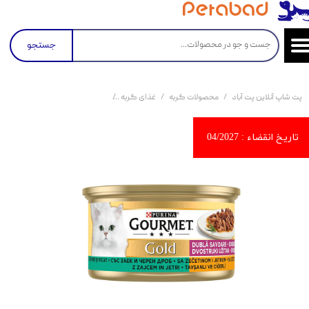
جستجو
پت شاپ آنلاین پت آباد
محصولات گربه
غذای گربه
کنسرو و پوچ و غذای تر گربه
کن