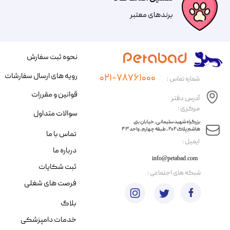
​​برندهای معتبر​​​​​​​
نحوه ثبت سفارش
رویه های ارسال سفارشات
۰۲۱-۷۸۷۶۱۰۰۰
شماره تماس :
قوانین و مقررات
آدرس دفتر
مرکزی :
سوالات متداول
​​بزرگراه شهید سلیمانی، خیابان بنی
هاشم پلاک ۲۰۲ ، طبقه چهارم، واحد ۴۳
تماس با ما
​ایمیل :
درباره ما
info@petabad.com
ثبت شکایات
​شبکه های اجتماعی :
فرصت های شغلی
بلاگ
خدمات دامپزشکی