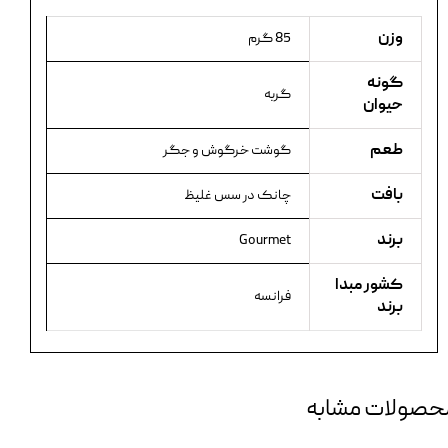
وزن
85 گرم
گونه
گربه
حیوان
طعم
گوشت خرگوش و جگر
بافت
چانک در سس غلیظ
برند
Gourmet
کشور مبدا
فرانسه
برند
حصولات مشابه