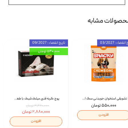
حصولات مشابه
انقضاء : 03/2027
تاریخ انقضاء : 09/2027
۵۴۰,۰۰۰ تومان
تشویقی استخوان جویدنی سگ اسنکی کرانچی با طعم مرغ Snacky Crunchy Munchy وزن 100 گرم
پوچ گربه فنبی میلک‌شیک با طعم مرغ Faenbei Cat Milk Shake Pouch بسته 12 عددی
۵۵۰,۰۰۰ تومان
۳,۴۲۰,۰۰۰ تومان
۲,۸۸۰,۰۰۰ تومان
افزودن
افزودن