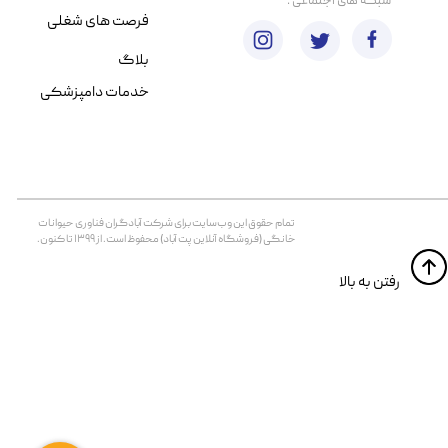
​شبکه های اجتماعی :
فرصت های شغلی
بلاگ
خدمات دامپزشکی
تمام حقوق اين وب‌سايت برای شرکت آبادگران فناوری حیوانات
خانگی (فروشگاه آنلاین پت آباد) محفوظ است. از ۱۳۹۹ تا کنون.
​​رفتن به بالا