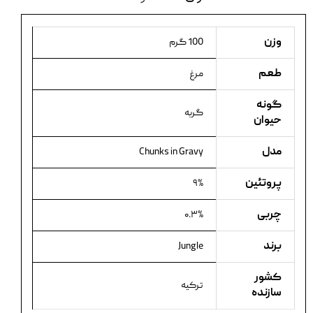
وزن
100 گرم
طعم
مرغ
گونه
گربه
حیوان
مدل
Chunks in Gravy
پروتئین
۹%
چربی
۰.۳%
برند
Jungle
کشور
ترکیه
سازنده