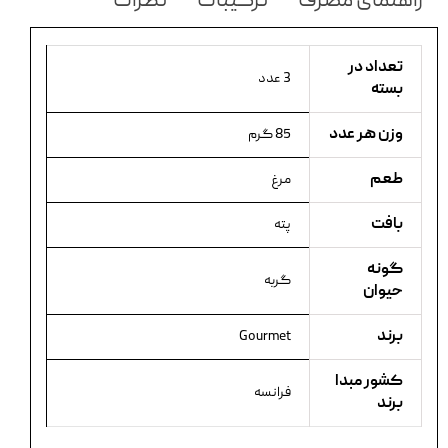
راهنمای مصرف
ترکیبات
نظرات
تعداد در
3 عدد
بسته
وزن هر عدد
85 گرم
طعم
مرغ
بافت
پته
گونه
گربه
حیوان
برند
Gourmet
کشور مبدا
فرانسه
برند