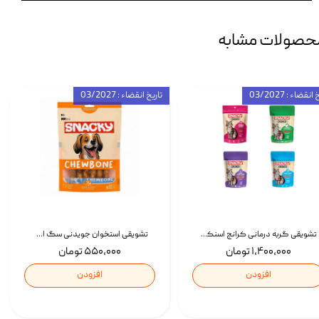
حصولات مشابه
انقضاء : 03/2027
تاریخ انقضاء : 03/2027
تشویقی گربه درمانی کرانچ اسنکی با طعم میکس Snacky Crunch Cat Treats وزن 60 گرم بسته 4 عددی
تشویقی استخوان جویدنی سگ اسنکی کرانچی با طعم مرغ Snacky Crunchy Munchy وزن 100 گرم
۱,۴۰۰,۰۰۰ تومان
۵۵۰,۰۰۰ تومان
افزودن
افزودن