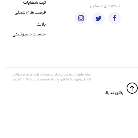
ثبت شکایات
​شبکه های اجتماعی :
فرصت های شغلی
بلاگ
خدمات دامپزشکی
تمام حقوق اين وب‌سايت برای شرکت آبادگران فناوری حیوانات
خانگی (فروشگاه آنلاین پت آباد) محفوظ است. از ۱۳۹۹ تا کنون.
​​رفتن به بالا