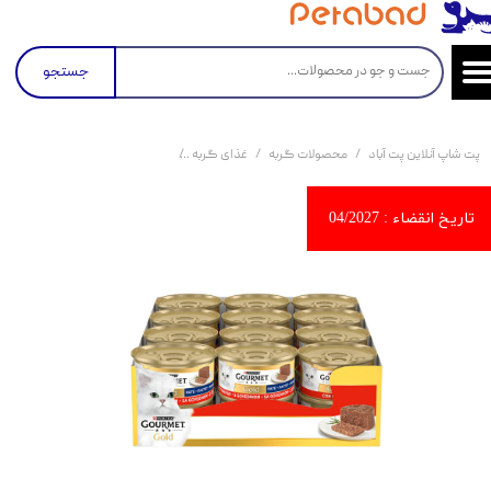
جستجو
پت شاپ آنلاین پت آباد
محصولات گربه
غذای گربه
کنسرو و پوچ و غذای تر گربه
کن