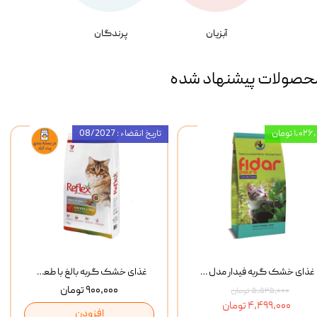
آبزیان
پرندگان
حصولات پیشنهاد شده
۱,۰ تومان
تاریخ انقضاء : 08/2027
غذای خشک گربه فیدار مدل Adult وزن 10 کیلوگرم
غذای خشک گربه بالغ با طعم مرغ و برنج رفلکس Reflex Multi Color Chicken And Rice وزن 1 کیلوگرم
۹۰۰,۰۰۰ تومان
۵,۵۲۵,۰۰۰ تومان
۴,۴۹۹,۰۰۰ تومان
افزودن