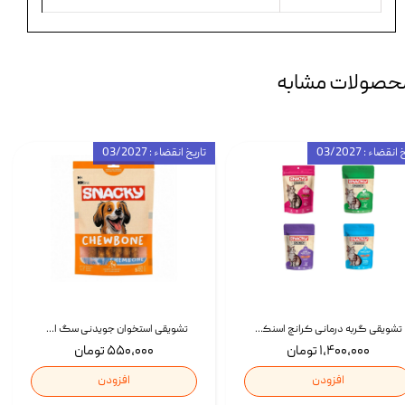
حصولات مشابه
انقضاء : 03/2027
تاریخ انقضاء : 03/2027
تشویقی گربه درمانی کرانچ اسنکی با طعم میکس Snacky Crunch Cat Treats وزن 60 گرم بسته 4 عددی
تشویقی استخوان جویدنی سگ اسنکی کرانچی با طعم مرغ Snacky Crunchy Munchy وزن 100 گرم
۱,۴۰۰,۰۰۰ تومان
۵۵۰,۰۰۰ تومان
افزودن
افزودن