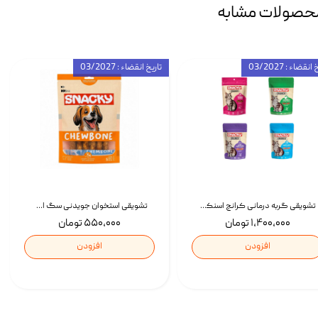
حصولات مشابه
انقضاء : 03/2027
تاریخ انقضاء : 03/2027
تشویقی گربه درمانی کرانچ اسنکی با طعم میکس Snacky Crunch Cat Treats وزن 60 گرم بسته 4 عددی
تشویقی استخوان جویدنی سگ اسنکی کرانچی با طعم مرغ Snacky Crunchy Munchy وزن 100 گرم
۱,۴۰۰,۰۰۰ تومان
۵۵۰,۰۰۰ تومان
افزودن
افزودن