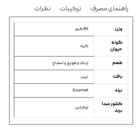
راهنمای مصرف
ترکیبات
نظرات
وزن
85 گرم
گونه
گربه
حیوان
طعم
اردک و هویج و اسفناج
بافت
ترین
برند
Gourmet
کشور مبدا
اوکراین
برند