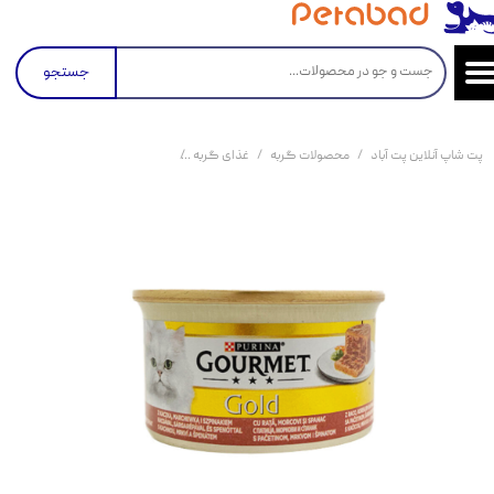
جستجو
پت شاپ آنلاین پت آباد
محصولات گربه
غذای گربه
کنسرو و پوچ و غذای تر گربه
کن