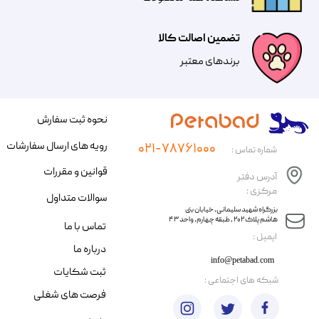
تضمین اصالت کالا
​​برندهای معتبر​​​​​​​
نحوه ثبت سفارش
رویه های ارسال سفارشات
۰۲۱-۷۸۷۶۱۰۰۰
شماره تماس :
قوانین و مقررات
آدرس دفتر
مرکزی :
سوالات متداول
​​بزرگراه شهید سلیمانی، خیابان بنی
هاشم پلاک ۲۰۲ ، طبقه چهارم، واحد ۴۳
تماس با ما
​ایمیل :
درباره ما
info@petabad.com
ثبت شکایات
​شبکه های اجتماعی :
فرصت های شغلی