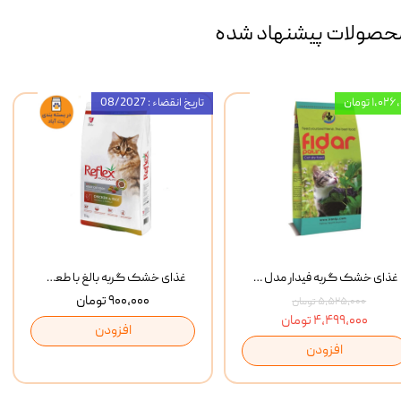
حصولات پیشنهاد شده
۱,۰ تومان
تاریخ انقضاء : 08/2027
غذای خشک گربه فیدار مدل Adult وزن 10 کیلوگرم
غذای خشک گربه بالغ با طعم مرغ و برنج رفلکس Reflex Multi Color Chicken And Rice وزن 1 کیلوگرم
۹۰۰,۰۰۰ تومان
۵,۵۲۵,۰۰۰ تومان
۴,۴۹۹,۰۰۰ تومان
افزودن
افزودن