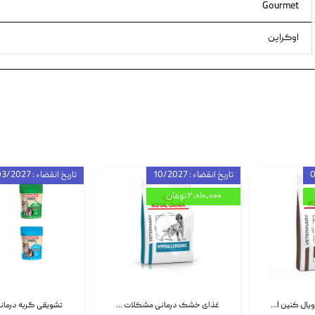
Gourmet
اوکراین
تاریخ انقضاء : 10/2027
تاریخ انقضاء : 03/2027
۲,۰۱۰,۰۰۰ تومان
غذای خشک سگ رویال کنین Royal Canin Gastrointestinal وزن 7.5 کیلوگرم | پت استوک
غذای خشک درمانی مشکلات گوارشی سگ رویال کنین Royal Canin Hypoallergenic وزن 7 کیلوگرم | پت استوک