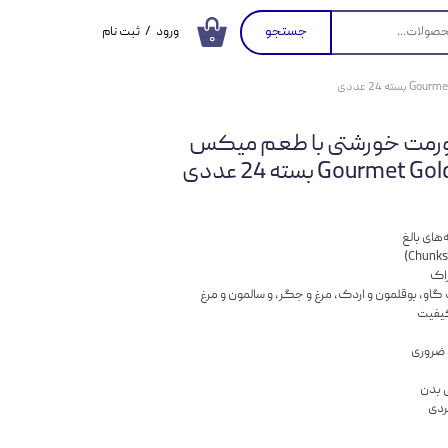
جستجو
ورود
/
ثبت نام
۰
حساب کاربری من
تغییر گذر واژه
ورمت خورشتی با طعم میکس
سفارشات
Gourm بسته 24 عددی
خروج از حساب
کاربری
های بالغ
او، بوقلمون و اردک، مرغ و جگر، و سالمون و مرغ
کیفیت
 ضروری
ی بدن