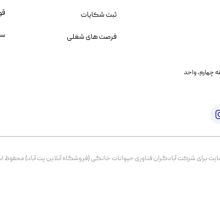
قو
ثبت شکایات
سو
فرصت های شغلی
یمانی، خیابان بنی هاشم پلاک ۲۰۲ ، طبقه چهارم، واحد
برای شرکت آبادگران فناوری حیوانات خانگی (فروشگاه آنلاین پت آباد) محفوظ است. از ۱۳۹۹ تا