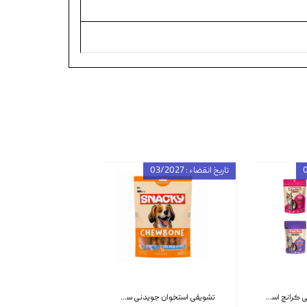
تاریخ انقضاء : 03/2027
تشویقی گربه درمانی کرانچ اسنکی با طعم میکس Snacky Crunch Cat Treats وزن 60 گرم بسته 4 عددی
تشویقی استخوان جویدنی سگ اسنکی کرانچی با طعم مرغ Snacky Crunchy Munchy وزن 100 گرم