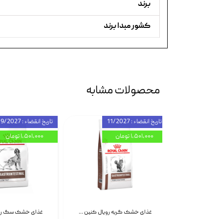
برند
کشور مبدا برند
محصولات مشابه
تاریخ انقضاء : 11/2027
تاریخ انقضاء : 09/2027
۱,۵۰۱,۰۰۰ تومان
۱,۵۰۱,۰۰۰ تومان
اسپری بازکننده گره موی گربه نئوپت Neopet Detangling Spray حجم 120 میلی گرم
غذای خشک گربه رویال کنین Gastrointestinal Fibre Response وزن 2 کیلوگرم | پت استوک