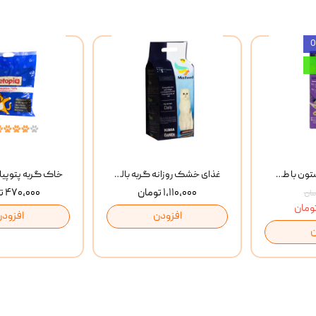
بستنی گربه وینستون با طعم مرغ و ماهی Winstone Chicken & Fish بسته 8 عددی
غذای خشک روزانه گربه بالغ مفید MoFeed Adult Daily Cat Food وزن 2 کیلوگرم
۱,۱۱۰,۰۰۰ تومان
۴۷۰,۰۰۰ تومان
افزودن
افزودن
ن