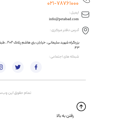
۰۲۱-۷۸۷۶۱۰۰۰
​ایمیل :
info@petabad.com
آدرس دفتر مرکزی :
​​بزرگراه شهید سل
۴۳
​شبکه های اجتماعی :
تمام حقوق اين وب‌سايت 
​​رفتن به بالا