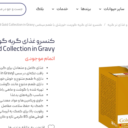
سایر حیوانات
برندها
خدمات
بلاگ
محصولات پرندگان
جوسرا
خدمات آنلاین دامپزشکی
و غذای تر گربه
کنسرو غذای گربه گورمت خورشتی با طعم میکس Gourmet Gold Collection in Gravy بسته 24 عددی
داری سگ
محصولات جوندگان
رویال کنین
خدمات دامپزشکی حضوری
کنسرو غذای گربه گ
گ
محصولات آبزیان
برند رفلکس(Reflex)
et Gold Collection in Gravy
هداشتی سگ
بیفار
اتمام موجودی
جرهای
غذای کامل و متعادل برای گربه‌
بافت تکه‌ای در سس (Chunks in Gravy)
دارای 4 طعم متنوع و خوش‌خوراک
رولی
دارای طعم متنوع مانند گوشت گ
تهیه شده با گوشت و ماهی با
شایر
مناسب گربه‌های بدغذا
حاوی ویتامین‌ها و مواد معدنی
گورمت
کمک به حفظ سلامت مفاصل
رطوبت بالا برای کمک به آبرسان
نیناپت
قوطی‌های 85 گرمی تازه و کاربردی
وینستون
افزودن به علاقه مندی ها