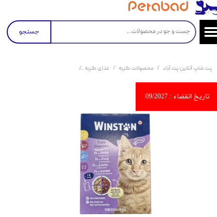
جستجو
پت شاپ آنلاین پت آباد
محصولات گربه
غذای گربه
کنسرو و پوچ و غذای تر گربه
پو