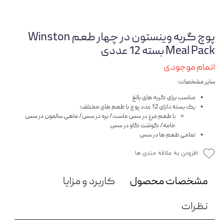
پوچ گربه وینستون در چهار طعم Winston
Meal Pack بسته 12 عددی
اتمام موجودی
سایر مشخصات:
مناسب برای گربه های بالغ
یک بسته دارای 12 عدد پوچ با طعم های مختلف:
با طعم مرغ در سس ماست/ بره در سس/ ماهی سالمون در سس
خامه/ گوشت گاو در سس
تمامی طعم ها در سس
افزودن به علاقه مندی ها
مشخصات محصول
کاربرد و مزایا
نظرات