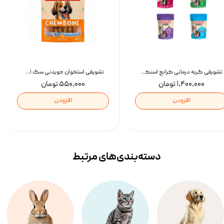
تشویقی گربه درمانی کرانچ اسنکی با طعم میکس Snacky Crunch Cat Treats وزن 60 گرم بسته 4 عددی
تشویقی استخوان جویدنی سگ اسنکی کرانچی با طعم مرغ Snacky Crunchy Munchy وزن 100 گرم
۱,۴۰۰,۰۰۰ تومان
۵۵۰,۰۰۰ تومان
افزودن
افزودن
دسته‌بندی‌‌های مرتبط