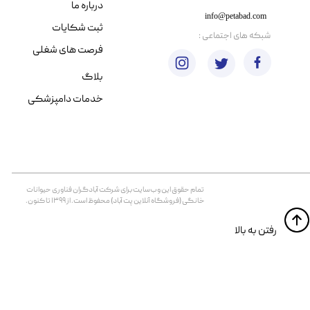
درباره ما
info@petabad.com
ثبت شکایات
​شبکه های اجتماعی :
فرصت های شغلی
بلاگ
خدمات دامپزشکی
تمام حقوق اين وب‌سايت برای شرکت آبادگران فناوری حیوانات
خانگی (فروشگاه آنلاین پت آباد) محفوظ است. از ۱۳۹۹ تا کنون.
​​رفتن به بالا