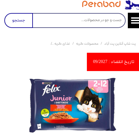
جستجو
پت شاپ آنلاین پت آباد
محصولات گربه
غذای گربه
کنسرو و پوچ و غذای تر گربه
پو