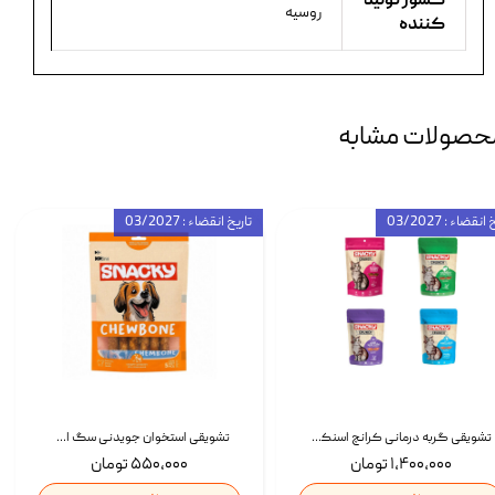
کشور تولید
روسیه
کننده
حصولات مشابه
انقضاء : 03/2027
تاریخ انقضاء : 03/2027
تشویقی گربه درمانی کرانچ اسنکی با طعم میکس Snacky Crunch Cat Treats وزن 60 گرم بسته 4 عددی
تشویقی استخوان جویدنی سگ اسنکی کرانچی با طعم مرغ Snacky Crunchy Munchy وزن 100 گرم
۱,۴۰۰,۰۰۰ تومان
۵۵۰,۰۰۰ تومان