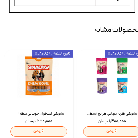
حصولات مشابه
انقضاء : 03/2027
تاریخ انقضاء : 03/2027
تشویقی گربه درمانی کرانچ اسنکی با طعم میکس Snacky Crunch Cat Treats وزن 60 گرم بسته 4 عددی
تشویقی استخوان جویدنی سگ اسنکی کرانچی با طعم مرغ Snacky Crunchy Munchy وزن 100 گرم
۱,۴۰۰,۰۰۰ تومان
۵۵۰,۰۰۰ تومان
افزودن
افزودن