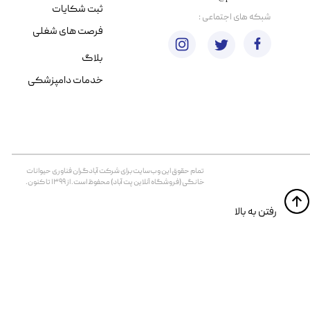
ثبت شکایات
​شبکه های اجتماعی :
فرصت های شغلی
بلاگ
خدمات دامپزشکی
تمام حقوق اين وب‌سايت برای شرکت آبادگران فناوری حیوانات
خانگی (فروشگاه آنلاین پت آباد) محفوظ است. از ۱۳۹۹ تا کنون.
​​رفتن به بالا