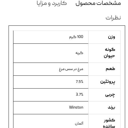
مشخصات محصول
کاربرد و مزایا
نظرات
وزن
100 گرم
گونه
گربه
حیوان
طعم
مرغ در سس مرغ
پروتئین
7.5%
چربی
3.7%
برند
Winston
کشور
آلمان
سازنده