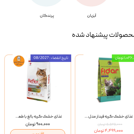
آبزیان
پرندگان
حصولات پیشنهاد شده
۱,۰ تومان
تاریخ انقضاء : 08/2027
غذای خشک گربه فیدار مدل Adult وزن 10 کیلوگرم
غذای خشک گربه بالغ با طعم مرغ و برنج رفلکس Reflex Multi Color Chicken And Rice وزن 1 کیلوگرم
۹۰۰,۰۰۰ تومان
۵,۵۲۵,۰۰۰ تومان
۴,۴۹۹,۰۰۰ تومان