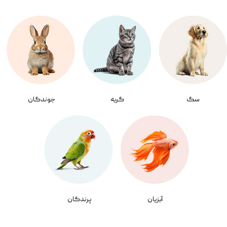
سگ
گربه
جوندگان
آبزیان
پرندگان