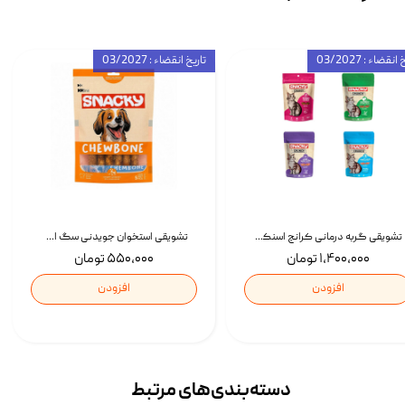
انقضاء : 03/2027
تاریخ انقضاء : 03/2027
تشویقی گربه درمانی کرانچ اسنکی با طعم میکس Snacky Crunch Cat Treats وزن 60 گرم بسته 4 عددی
تشویقی استخوان جویدنی سگ اسنکی کرانچی با طعم مرغ Snacky Crunchy Munchy وزن 100 گرم
۱,۴۰۰,۰۰۰ تومان
۵۵۰,۰۰۰ تومان
افزودن
افزودن
دسته‌بندی‌‌های مرتبط