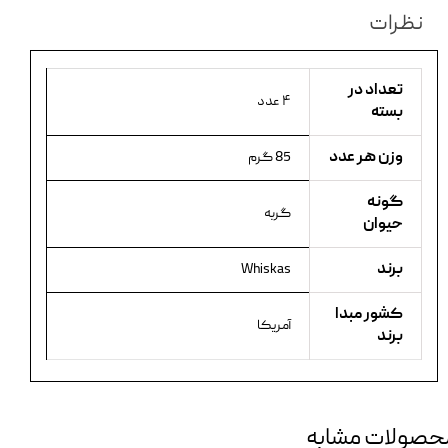
نظرات
تعداد در
۴ عدد
بسته
وزن هر عدد
85 گرم
گونه
گربه
حیوان
برند
Whiskas
کشور مبدا
آمریکا
برند
حصولات مشابه