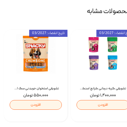
حصولات مشابه
انقضاء : 03/2027
تاریخ انقضاء : 03/2027
تشویقی گربه درمانی کرانچ اسنکی با طعم میکس Snacky Crunch Cat Treats وزن 60 گرم بسته 4 عددی
تشویقی استخوان جویدنی سگ اسنکی کرانچی با طعم مرغ Snacky Crunchy Munchy وزن 100 گرم
۱,۴۰۰,۰۰۰ تومان
۵۵۰,۰۰۰ تومان
افزودن
افزودن