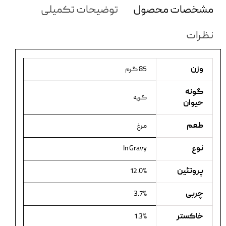
مشخصات محصول
توضیحات تکمیلی
نظرات
وزن
85 گرم
گونه
گربه
حیوان
طعم
مرغ
نوع
In Gravy
پروتئین
12.0%
چربی
3.7%
خاکستر
1.3%