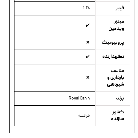
فیبر
1.1%
مولتی
✔️
ویتامین
پروبیوتیک
❌
نگهدارنده
✔️
مناسب
بارداری و
❌
شیردهی
برند
Royal Canin
کشور
فرانسه
سازنده