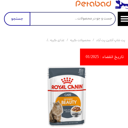
جستجو
پت شاپ آنلاین پت آباد
محصولات گربه
غذای گربه
کنسرو و پوچ و غذای تر گربه
پو