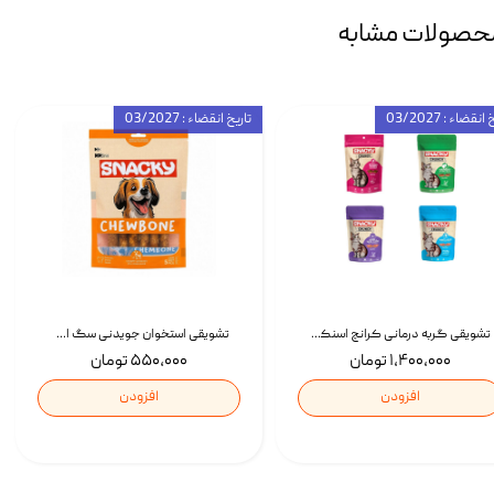
حصولات مشابه
انقضاء : 03/2027
تاریخ انقضاء : 03/2027
تشویقی گربه درمانی کرانچ اسنکی با طعم میکس Snacky Crunch Cat Treats وزن 60 گرم بسته 4 عددی
تشویقی استخوان جویدنی سگ اسنکی کرانچی با طعم مرغ Snacky Crunchy Munchy وزن 100 گرم
۱,۴۰۰,۰۰۰ تومان
۵۵۰,۰۰۰ تومان
افزودن
افزودن