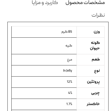
مشخصات محصول
کاربرد و مزایا
نظرات
وزن
85 گرم
گونه
گربه
حیوان
طعم
مرغ
نوع
In Jelly
پروتئین
12%
چربی
4%
خاکستر
1.7%