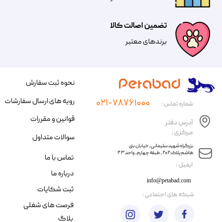
تضمین اصالت کالا
​​برندهای معتبر​​​​​​​
نحوه ثبت سفارش
رویه های ارسال سفارشات
۰۲۱-۷۸۷۶۱۰۰۰
شماره تماس :
قوانین و مقررات
آدرس دفتر
مرکزی :
سوالات متداول
​​بزرگراه شهید سلیمانی، خیابان بنی
هاشم پلاک ۲۰۲ ، طبقه چهارم، واحد ۴۳
تماس با ما
​ایمیل :
درباره ما
info@petabad.com
ثبت شکایات
​شبکه های اجتماعی :
فرصت های شغلی
بلاگ