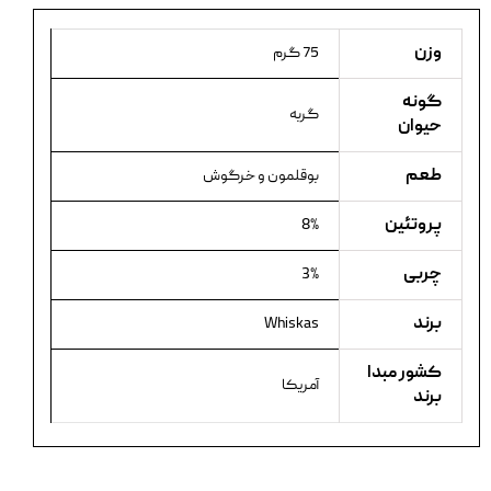
وزن
75 گرم
گونه
گربه
حیوان
طعم
بوقلمون و خرگوش
پروتئین
8%
چربی
3%
برند
Whiskas
کشور مبدا
آمریکا
برند