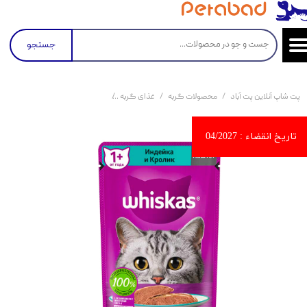
جستجو
پت شاپ آنلاین پت آباد
محصولات گربه
غذای گربه
کنسرو و پوچ و غذای تر گربه
پو