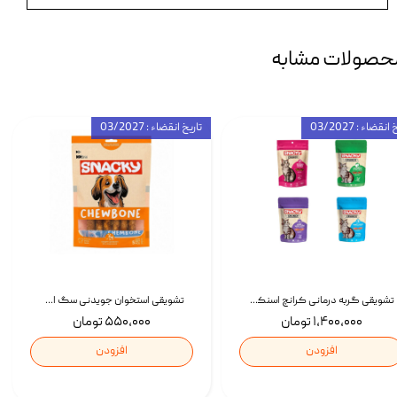
حصولات مشابه
انقضاء : 03/2027
تاریخ انقضاء : 03/2027
تشویقی گربه درمانی کرانچ اسنکی با طعم میکس Snacky Crunch Cat Treats وزن 60 گرم بسته 4 عددی
تشویقی استخوان جویدنی سگ اسنکی کرانچی با طعم مرغ Snacky Crunchy Munchy وزن 100 گرم
۱,۴۰۰,۰۰۰ تومان
۵۵۰,۰۰۰ تومان
افزودن
افزودن