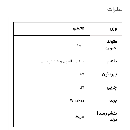
نظرات
وزن
75 گرم
گونه
گربه
حیوان
طعم
ماهی سالمون و کاد در سس
پروتئین
8%
چربی
3%
برند
Whiskas
کشور مبدا
آمریکا
برند