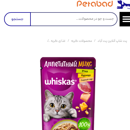
جستجو
پت شاپ آنلاین پت آباد
محصولات گربه
غذای گربه
کنسرو و پوچ و غذای تر گربه
پو