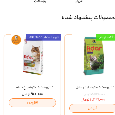
آبزیان
پرندگان
حصولات پیشنهاد شده
۱,۰ تومان
تاریخ انقضاء : 08/2027
غذای خشک گربه فیدار مدل Adult وزن 10 کیلوگرم
غذای خشک گربه بالغ با طعم مرغ و برنج رفلکس Reflex Multi Color Chicken And Rice وزن 1 کیلوگرم
۹۰۰,۰۰۰ تومان
۵,۵۲۵,۰۰۰ تومان
۴,۴۹۹,۰۰۰ تومان
افزودن
افزودن