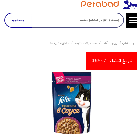
جستجو
پت شاپ آنلاین پت آباد
محصولات گربه
غذای گربه
کنسرو و پوچ و غذای تر گربه
پو