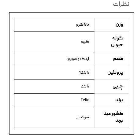
نظرات
وزن
85 گرم
گونه
گربه
حیوان
طعم
اردک و هویج
پروتئین
12.5%
چربی
2.5%
برند
Felix
کشور مبدا
سوئیس
برند