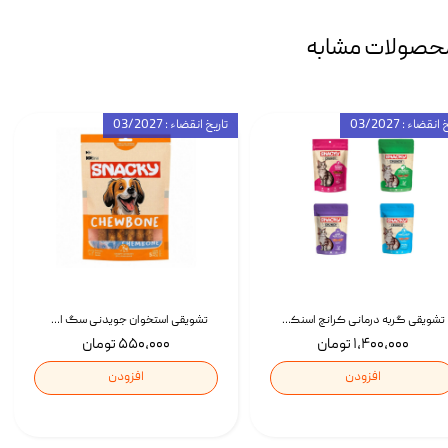
حصولات مشابه
انقضاء : 03/2027
تاریخ انقضاء : 03/2027
تشویقی گربه درمانی کرانچ اسنکی با طعم میکس Snacky Crunch Cat Treats وزن 60 گرم بسته 4 عددی
تشویقی استخوان جویدنی سگ اسنکی کرانچی با طعم مرغ Snacky Crunchy Munchy وزن 100 گرم
۱,۴۰۰,۰۰۰ تومان
۵۵۰,۰۰۰ تومان
افزودن
افزودن