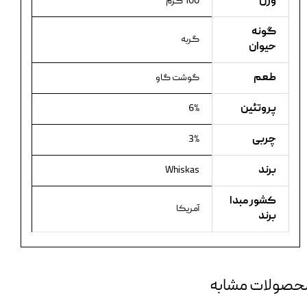
وزن
100 گرم
گونه
گربه
حیوان
طعم
گوشت گاو
پروتئین
6%
چربی
3%
برند
Whiskas
کشور مبدا
آمریکا
برند
حصولات مشابه