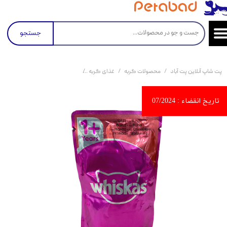
جستجو
پت شاپ آنلاین پت آباد
محصولات گربه
غذای گربه
کنسرو و پوچ و غذای تر گربه
پو