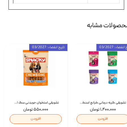
حصولات مشابه
انقضاء : 03/2027
تاریخ انقضاء : 03/2027
تشویقی گربه درمانی کرانچ اسنکی با طعم میکس Snacky Crunch Cat Treats وزن 60 گرم بسته 4 عددی
تشویقی استخوان جویدنی سگ اسنکی کرانچی با طعم مرغ Snacky Crunchy Munchy وزن 100 گرم
۱,۴۰۰,۰۰۰ تومان
۵۵۰,۰۰۰ تومان
افزودن
افزودن