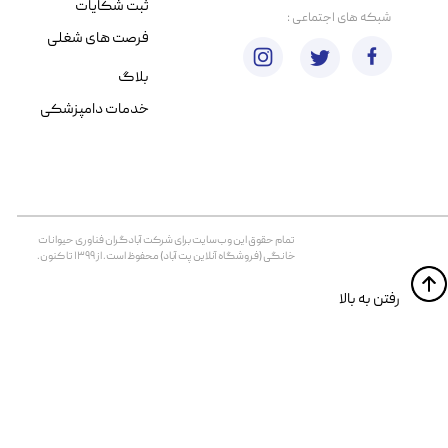
ثبت شکایات
​شبکه های اجتماعی :
فرصت های شغلی
بلاگ
خدمات دامپزشکی
تمام حقوق اين وب‌سايت برای شرکت آبادگران فناوری حیوانات
خانگی (فروشگاه آنلاین پت آباد) محفوظ است. از ۱۳۹۹ تا کنون.
​​رفتن به بالا