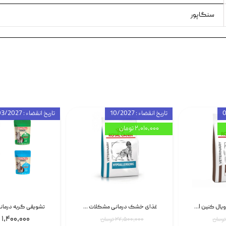
سنگاپور
تاریخ انقضاء : 10/2027
تاریخ انقضاء : 03/2027
۲,۰۱۰,۰۰۰ تومان
غذای خشک سگ رویال کنین Royal Canin Gastrointestinal وزن 7.5 کیلوگرم | پت استوک
غذای خشک درمانی مشکلات گوارشی سگ رویال کنین Royal Canin Hypoallergenic وزن 7 کیلوگرم | پت استوک
۱,۴۰۰,۰۰۰ تومان
۲۷,۵۰۰,۰۰۰ تومان