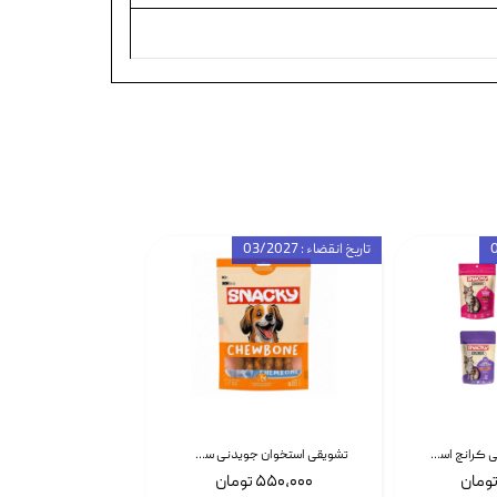
تاریخ انقضاء : 03/2027
تشویقی گربه درمانی کرانچ اسنکی با طعم میکس Snacky Crunch Cat Treats وزن 60 گرم بسته 4 عددی
تشویقی استخوان جویدنی سگ اسنکی کرانچی با طعم مرغ Snacky Crunchy Munchy وزن 100 گرم
۵۵۰,۰۰۰ تومان