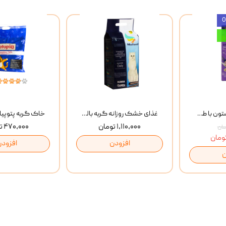
بستنی گربه وینستون با طعم مرغ و ماهی Winstone Chicken & Fish بسته 8 عددی
غذای خشک روزانه گربه بالغ مفید MoFeed Adult Daily Cat Food وزن 2 کیلوگرم
۱,۱۱۰,۰۰۰ تومان
۴۷۰,۰۰۰ تومان
افزودن
افزودن
ن