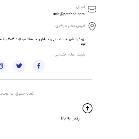
​ایمیل :
info@petabad.com
آدرس دفتر مرکزی :
​​بزرگراه شهید سل
۴۳
​شبکه های اجتماعی :
تمام حقوق اين وب‌سايت 
​​رفتن به بالا