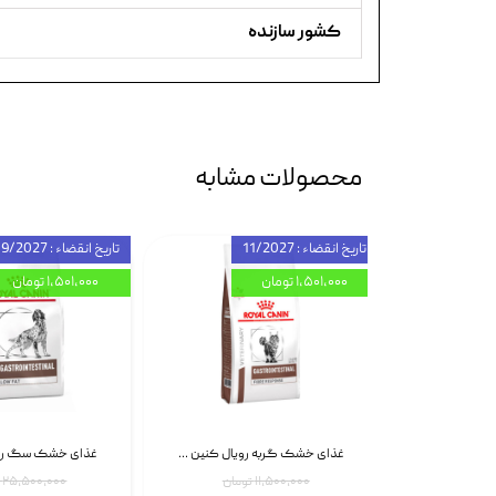
کشور سازنده
محصولات مشابه
تاریخ انقضاء : 11/2027
تاریخ انقضاء : 09/2027
۱,۵۰۱,۰۰۰ تومان
۱,۵۰۱,۰۰۰ تومان
اسپری بازکننده گره موی گربه نئوپت Neopet Detangling Spray حجم 120 میلی گرم
غذای خشک گربه رویال کنین Gastrointestinal Fibre Response وزن 2 کیلوگرم | پت استوک
۱۱,۵۰۰,۰۰۰ تومان
۲۵,۵۰۰,۰۰۰ تومان