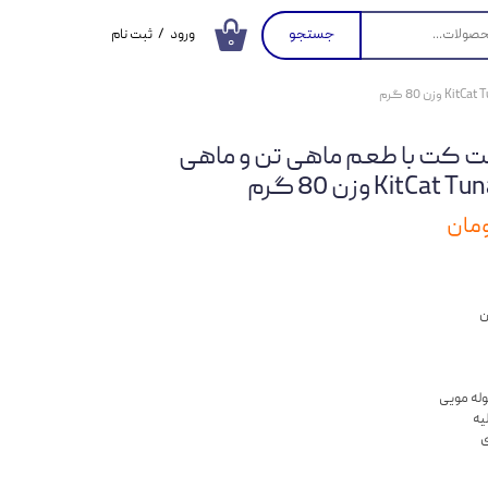
جستجو
ورود
/
ثبت نام
۰
حساب کاربری من
تغییر گذر واژه
ت کت با طعم ماهی تن و ماهی
سفارشات
خروج از حساب
کاربری
ن
له مویی
یه
ی