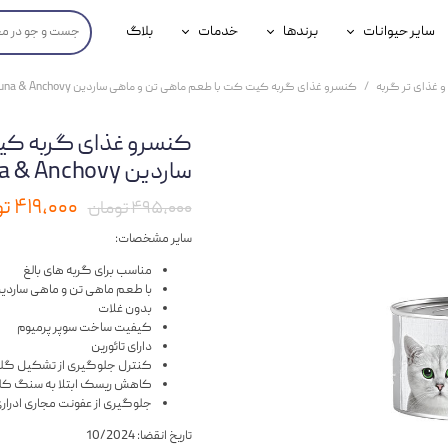
سایر حیوانات
برندها
خدمات
بلاگ
محصولات پرندگان
جوسرا
خدمات آنلاین دامپزشکی
و غذای تر گربه
کنسرو غذای گربه کیت کت با طعم ماهی تن و ماهی ساردین KitCat Tuna & Anchovy وزن 80 گرم
داری سگ
محصولات جوندگان
رویال کنین
خدمات دامپزشکی حضوری
کنسرو غذای گربه کی
گ
محصولات آبزیان
برند رفلکس(Reflex)
ساردین KitCat Tuna & Anchovy وزن 80 گرم
هداشتی سگ
بیفار
۴۱۹,۰۰۰ تومان
۴۹۵,۰۰۰ تومان
جرهای
سایر مشخصات:
مناسب برای گربه های بالغ
رولی
با طعم ماهی تن و ماهی ساردی
بدون غلات
شایر
کیفیت ساخت سوپر پرمیوم
دارای تائورین
گورمت
کنترل جلوگیری از تشکیل گلو
کاهش ریسک ابتلا به سنگ کل
نیناپت
جلوگیری از عفونت مجاری ادرار
تاریخ انقضا: 10/2024
وینستون