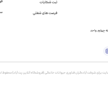
قو
ثبت شکایات
سو
فرصت های شغلی
یمانی، خیابان بنی هاشم پلاک ۲۰۲ ، طبقه چهارم، واحد
برای شرکت آبادگران فناوری حیوانات خانگی (فروشگاه آنلاین پت آباد) محفوظ است. از ۱۳۹۹ تا