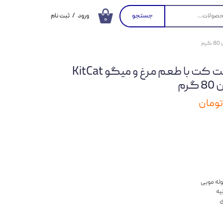
جستجو
ورود
/
ثبت نام
۰
حساب کاربری من
تغییر گذر واژه
کنسرو غذای گربه کیت کت با طعم مرغ و میگو KitCat
سفارشات
خروج از حساب
کاربری
له مویی
یه
ی