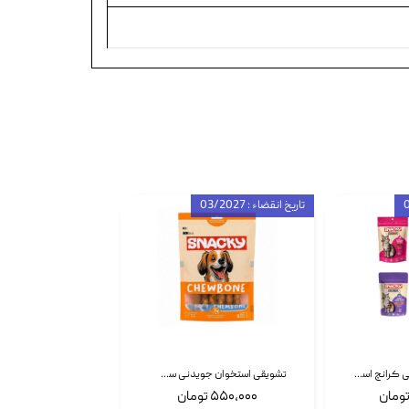
تاریخ انقضاء : 03/2027
تشویقی گربه درمانی کرانچ اسنکی با طعم میکس Snacky Crunch Cat Treats وزن 60 گرم بسته 4 عددی
تشویقی استخوان جویدنی سگ اسنکی کرانچی با طعم مرغ Snacky Crunchy Munchy وزن 100 گرم
۵۵۰,۰۰۰ تومان