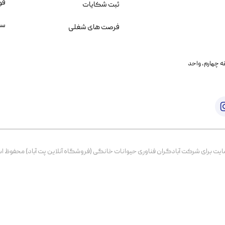
قو
ثبت شکایات
سو
فرصت های شغلی
یمانی، خیابان بنی هاشم پلاک ۲۰۲ ، طبقه چهارم، واحد
برای شرکت آبادگران فناوری حیوانات خانگی (فروشگاه آنلاین پت آباد) محفوظ است. از ۱۳۹۹ تا