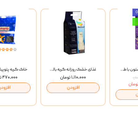
بستنی گربه وینستون با طعم مرغ و ماهی Winstone Chicken & Fish بسته 8 عددی
غذای خشک روزانه گربه بالغ مفید MoFeed Adult Daily Cat Food وزن 2 کیلوگرم
۱,۱۱۰,۰۰۰ تومان
۴۷۰,۰۰۰ تومان
افزودن
افزودن
ن