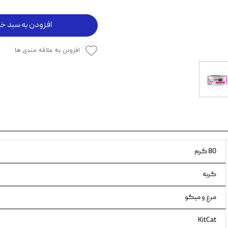
ویسکاس
افزودن به سبد خر
ونپی
افزودن به علاقه مندی ها
80 گرم
گربه
مرغ و میگو
KitCat