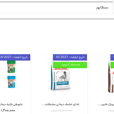
سنگاپور
تاریخ انقضاء : 10/2027
تاریخ انقضاء : 03/2027
۲,۰۱۰,۰۰۰ تومان
غذای خشک گربه رویال کنین Gastrointestinal Fibre Response وزن 2 کیلوگرم | پت استوک
غذای خشک درمانی مشکلات گوارشی سگ رویال کنین Royal Canin Hypoallergenic وزن 7 کیلوگرم | پت استوک
۱,۴۰۰,۰۰۰ تومان
۲۷,۵۰۰,۰۰۰ تومان