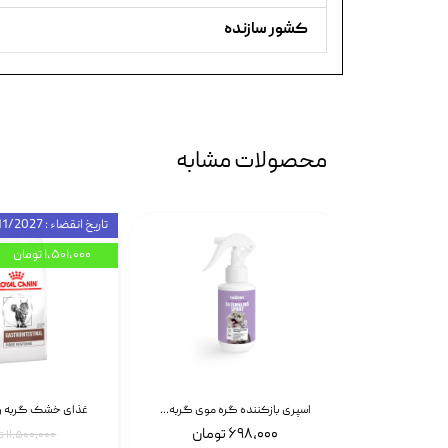
کشور سازنده
محصولات مشابه
تاریخ انقضاء : 11/2027
۱,۵۰۱,۰۰۰ تومان
اسپری بازکننده گره موی سگ نئوپت Neopet Detangling Spray حجم 120 میلی گرم
اسپری بازکننده گره موی گربه نئوپت Neopet Detangling Spray حجم 120 میلی گرم
۶۹۸,۰۰۰ تومان
۱۱,۵۰۰,۰۰۰ تومان