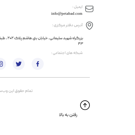
​ایمیل :
info@petabad.com
آدرس دفتر مرکزی :
​​بزرگراه شهید سل
۴۳
​شبکه های اجتماعی :
تمام حقوق اين وب‌سايت 
​​رفتن به بالا