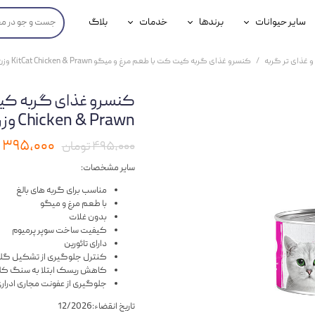
سایر حیوانات
برندها
خدمات
بلاگ
محصولات پرندگان
جوسرا
خدمات آنلاین دامپزشکی
و غذای تر گربه
کنسرو غذای گربه کیت کت با طعم مرغ و میگو KitCat Chicken & Prawn وزن 80 گرم
داری سگ
محصولات جوندگان
رویال کنین
خدمات دامپزشکی حضوری
گ
محصولات آبزیان
برند رفلکس(Reflex)
Chicken & Prawn وزن 80 گرم
هداشتی سگ
بیفار
۳۹۵,۰۰۰ تومان
۴۹۵,۰۰۰ تومان
جرهای
سایر مشخصات:
مناسب برای گربه های بالغ
رولی
با طعم مرغ و میگو
بدون غلات
شایر
کیفیت ساخت سوپر پرمیوم
دارای تائورین
گورمت
کنترل جلوگیری از تشکیل گلو
کاهش ریسک ابتلا به سنگ کل
نیناپت
جلوگیری از عفونت مجاری ادرار
تاریخ انقضاء:
12/2026
وینستون