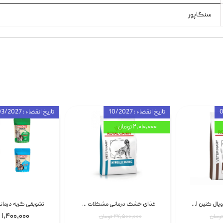
سنگاپور
تاریخ انقضاء : 10/2027
تاریخ انقضاء : 03/2027
۲,۰۱۰,۰۰۰ تومان
غذای خشک سگ رویال کنین Royal Canin Gastrointestinal وزن 7.5 کیلوگرم | پت استوک
غذای خشک درمانی مشکلات گوارشی سگ رویال کنین Royal Canin Hypoallergenic وزن 7 کیلوگرم | پت استوک
۱,۴۰۰,۰۰۰ تومان
۲۷,۵۰۰,۰۰۰ تومان