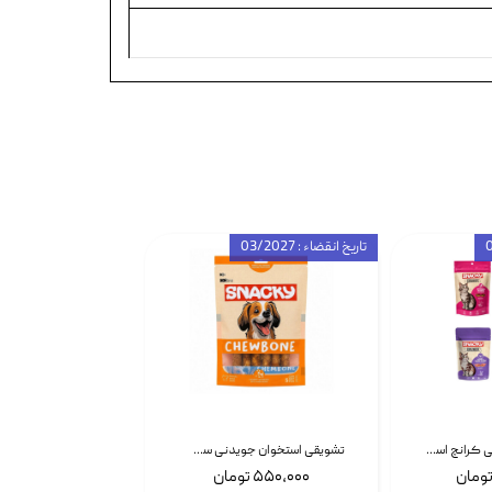
تاریخ انقضاء : 03/2027
تشویقی گربه درمانی کرانچ اسنکی با طعم میکس Snacky Crunch Cat Treats وزن 60 گرم بسته 4 عددی
تشویقی استخوان جویدنی سگ اسنکی کرانچی با طعم مرغ Snacky Crunchy Munchy وزن 100 گرم
۵۵۰,۰۰۰ تومان