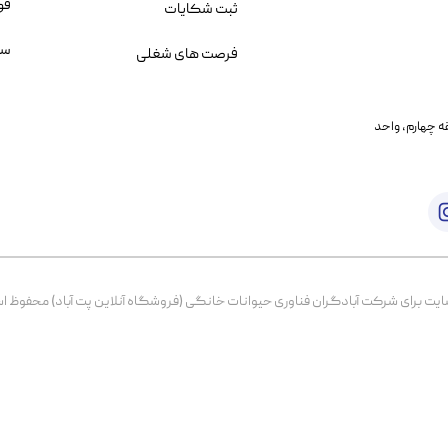
قو
ثبت شکایات
سو
فرصت های شغلی
یمانی، خیابان بنی هاشم پلاک ۲۰۲ ، طبقه چهارم، واحد
برای شرکت آبادگران فناوری حیوانات خانگی (فروشگاه آنلاین پت آباد) محفوظ است. از ۱۳۹۹ تا