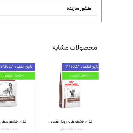
کشور سازنده
محصولات مشابه
تاریخ انقضاء : 11/2027
تاریخ انقضاء : 09/2027
۱,۵۰۱,۰۰۰ تومان
۱,۵۰۱,۰۰۰ تومان
اسپری بازکننده گره موی گربه نئوپت Neopet Detangling Spray حجم 120 میلی گرم
غذای خشک گربه رویال کنین Gastrointestinal Fibre Response وزن 2 کیلوگرم | پت استوک
۱۱,۵۰۰,۰۰۰ تومان
۲۵,۵۰۰,۰۰۰ تومان