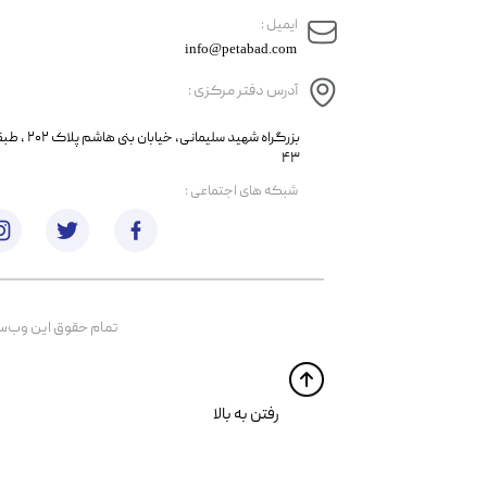
​ایمیل :
info@petabad.com
آدرس دفتر مرکزی :
​​بزرگراه شهید سل
۴۳
​شبکه های اجتماعی :
تمام حقوق اين وب‌سايت 
​​رفتن به بالا