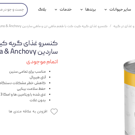
سایر حیوانات
برندها
خدمات
بلاگ
محصولات پرندگان
جوسرا
خدمات آنلاین دامپزشکی
و غذای تر گربه
کنسرو غذای گربه کیت کت با طعم ماهی تن و ماهی ساردین KitCat Tuna & Anchovy وزن 400 گرم
داری سگ
محصولات جوندگان
رویال کنین
خدمات دامپزشکی حضوری
کنسرو غذای گربه کی
گ
محصولات آبزیان
برند رفلکس(Reflex)
ساردین KitCat Tuna & Anchovy وزن 400 گرم
هداشتی سگ
بیفار
اتمام موجودی
جرهای
مناسب برای تمامی سنین
آنتی هیربال
کاهش خطر مشکلات دستگاه ا
رولی
حفظ سلامت بینایی
غنی شده با ویتامین ها و امگا 3 و ۶
شایر
بدون غلات
گورمت
افزودن به علاقه مندی ها
نیناپت
وینستون