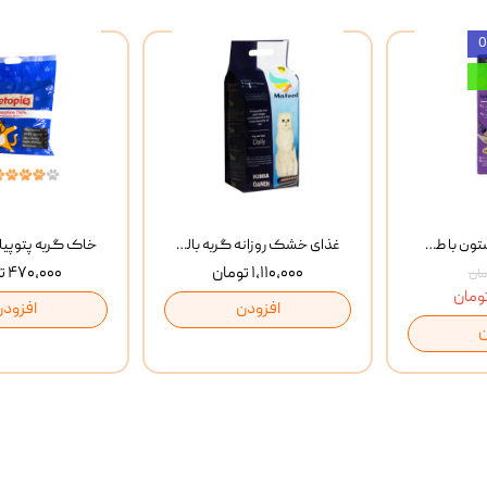
بستنی گربه وینستون با طعم مرغ و ماهی Winstone Chicken & Fish بسته 8 عددی
غذای خشک روزانه گربه بالغ مفید MoFeed Adult Daily Cat Food وزن 2 کیلوگرم
۱,۱۱۰,۰۰۰ تومان
۴۷۰,۰۰۰ تومان
افزودن
افزودن
ن