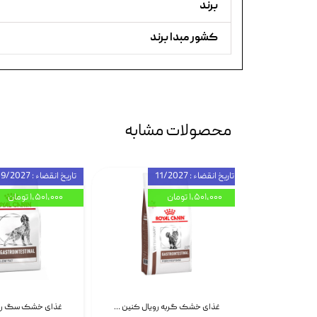
برند
کشور مبدا برند
محصولات مشابه
تاریخ انقضاء : 11/2027
تاریخ انقضاء : 09/2027
۱,۵۰۱,۰۰۰ تومان
۱,۵۰۱,۰۰۰ تومان
اسپری بازکننده گره موی گربه نئوپت Neopet Detangling Spray حجم 120 میلی گرم
غذای خشک گربه رویال کنین Gastrointestinal Fibre Response وزن 2 کیلوگرم | پت استوک