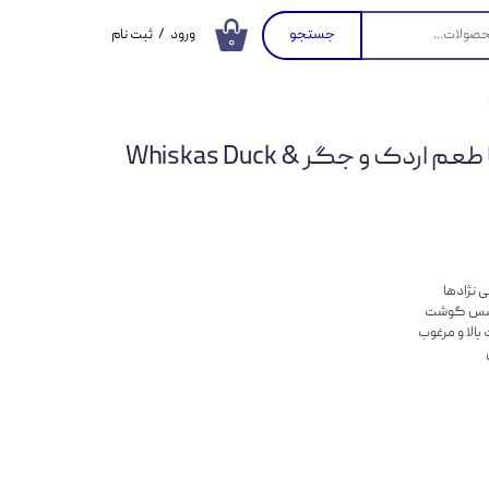
جستجو
ورود
/
ثبت نام
۰
حساب کاربری من
تغییر گذر واژه
پوچ گربه ویسکاس با طعم اردک و جگر Whiskas Duck &
سفارشات
خروج از حساب
کاربری
ی نژادها
 سس گوشت
 بالا و مرغوب