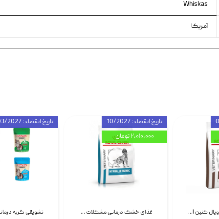
Whiskas
آمریکا
تاریخ انقضاء : 10/2027
تاریخ انقضاء : 03/2027
۲,۰۱۰,۰۰۰ تومان
غذای خشک سگ رویال کنین Royal Canin Gastrointestinal وزن 7.5 کیلوگرم | پت استوک
غذای خشک درمانی مشکلات گوارشی سگ رویال کنین Royal Canin Hypoallergenic وزن 7 کیلوگرم | پت استوک