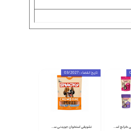
تاریخ انقضاء : 03/2027
تشویقی گربه درمانی کرانچ اسنکی با طعم میکس Snacky Crunch Cat Treats وزن 60 گرم بسته 4 عددی
تشویقی استخوان جویدنی سگ اسنکی کرانچی با طعم مرغ Snacky Crunchy Munchy وزن 100 گرم