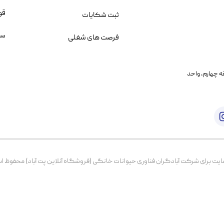
قو
ثبت شکایات
سو
فرصت های شغلی
یمانی، خیابان بنی هاشم پلاک ۲۰۲ ، طبقه چهارم، واحد
برای شرکت آبادگران فناوری حیوانات خانگی (فروشگاه آنلاین پت آباد) محفوظ است. از ۱۳۹۹ تا