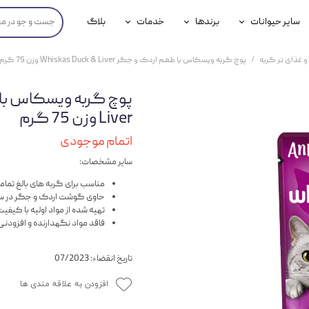
سایر حیوانات
برندها
خدمات
بلاگ
محصولات پرندگان
جوسرا
خدمات آنلاین دامپزشکی
و غذای تر گربه
پوچ گربه ویسکاس با طعم اردک و جگر Whiskas Duck & Liver وزن 75 گرم
داری سگ
محصولات جوندگان
رویال کنین
خدمات دامپزشکی حضوری
گ
محصولات آبزیان
برند رفلکس(Reflex)
Liver وزن 75 گرم
هداشتی سگ
بیفار
اتمام موجودی
سایر مشخصات:
جرهای
مناسب برای گربه های بالغ تمام
رولی
حاوی گوشت اردک و جگر در
تهیه شده از مواد اولیه با کیفیت
شایر
فاقد مواد نگهدارنده و افزودنی
گورمت
تاریخ انقضاء: 07/2023
نیناپت
افزودن به علاقه مندی ها
وینستون