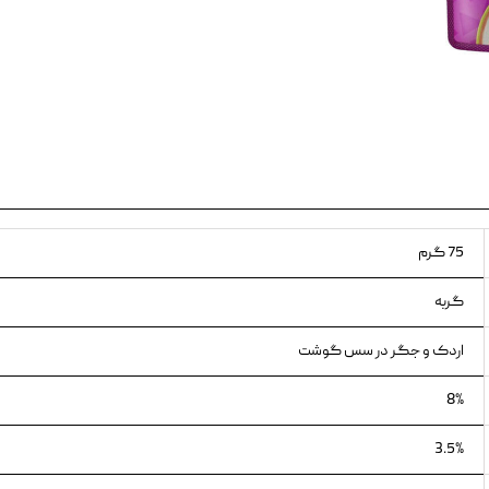
ویسکاس
ونپی
75 گرم
گربه
اردک و جگر در سس گوشت
8%
3.5%