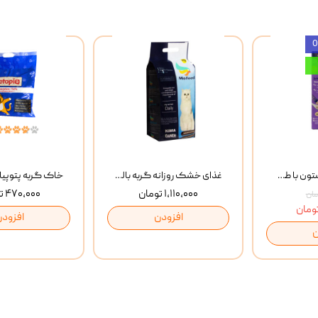
بستنی گربه وینستون با طعم مرغ و ماهی Winstone Chicken & Fish بسته 8 عددی
غذای خشک روزانه گربه بالغ مفید MoFeed Adult Daily Cat Food وزن 2 کیلوگرم
۱,۱۱۰,۰۰۰ تومان
۴۷۰,۰۰۰ تومان
افزودن
افزودن
ن