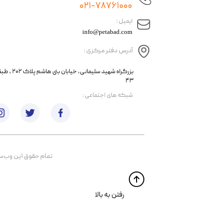
۰۲۱-۷۸۷۶۱۰۰۰
​ایمیل :
info@petabad.com
آدرس دفتر مرکزی :
​​بزرگراه شهید سل
۴۳
​شبکه های اجتماعی :
تمام حقوق اين وب‌سايت 
​​رفتن به بالا