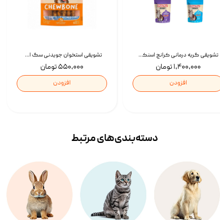
تشویقی گربه درمانی کرانچ اسنکی با طعم میکس Snacky Crunch Cat Treats وزن 60 گرم بسته 4 عددی
تشویقی استخوان جویدنی سگ اسنکی کرانچی با طعم مرغ Snacky Crunchy Munchy وزن 100 گرم
۱,۴۰۰,۰۰۰ تومان
۵۵۰,۰۰۰ تومان
افزودن
افزودن
دسته‌بندی‌‌های مرتبط