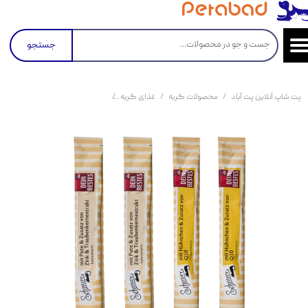
جستجو
پت شاپ آنلاین پت آباد
محصولات گربه
غذای گربه
کنسرو و پوچ و غذای تر گربه
بس