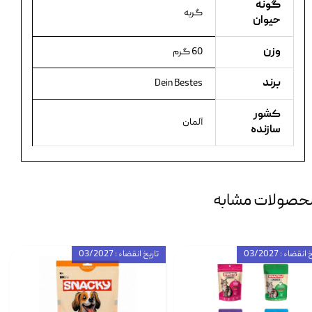
گونه
گربه
حیوان
وزن
60 گرم
برند
Dein Bestes
کشور
آلمان
سازنده
حصولات مشابه
انقضاء : 03/2027
تاریخ انقضاء : 03/2027