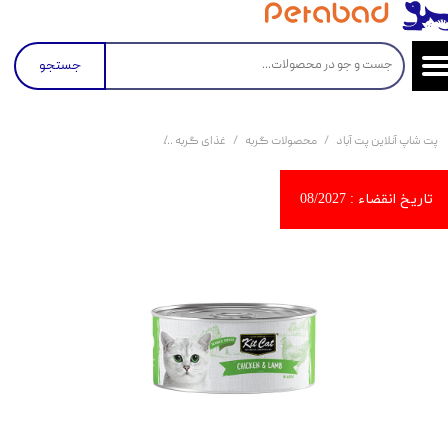
جستجو
پت شاپ آنلاین پت آباد
محصولات گربه
غذای گربه
کنسرو و پوچ و غذای تر گربه
کن