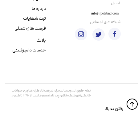
​ایمیل :
درباره ما
info@petabad.com
ثبت شکایات
​شبکه های اجتماعی :
فرصت های شغلی
بلاگ
خدمات دامپزشکی
تمام حقوق اين وب‌سايت برای شرکت آبادگران فناوری حیوانات
خانگی (فروشگاه آنلاین پت آباد) محفوظ است. از ۱۳۹۹ تا کنون.
​​رفتن به بالا