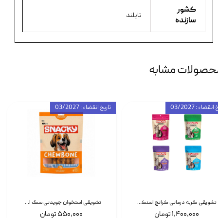
کشور
تایلند
سازنده
حصولات مشابه
انقضاء : 03/2027
تاریخ انقضاء : 03/2027
تشویقی گربه درمانی کرانچ اسنکی با طعم میکس Snacky Crunch Cat Treats وزن 60 گرم بسته 4 عددی
تشویقی استخوان جویدنی سگ اسنکی کرانچی با طعم مرغ Snacky Crunchy Munchy وزن 100 گرم
۱,۴۰۰,۰۰۰ تومان
۵۵۰,۰۰۰ تومان