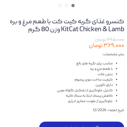
کنسرو غذای گربه کیت کت با طعم مرغ و بره
KitCat Chicken & Lamb وزن 80 گرم
۴۹۵,۰۰۰ تومان
۳۶۹,۰۰۰ تومان
سایر مشخصات:
مناسب برای گربه های بالغ
با طعم مرغ و بره
بدون غلات
کیفیت ساخت سوپر پرمیوم
دارای تائورین
کنترل جلوگیری از تشکیل گلوله مویی
کاهش ریسک ابتلا به سنگ کلیه
جلوگیری از عفونت مجاری ادراری
تاریخ انقضاء: 12/2026