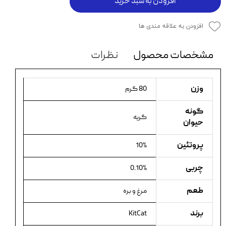
افزودن به سبد خرید
افزودن به علاقه مندی ها
مشخصات محصول
نظرات
وزن
80 گرم
گونه
گربه
حیوان
پروتئین
10%
چربی
0.10%
طعم
مرغ و بره
برند
KitCat