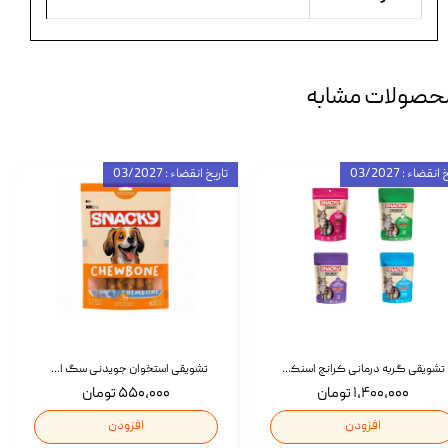
حصولات مشابه
انقضاء : 03/2027
تاریخ انقضاء : 03/2027
تشویقی گربه درمانی کرانچ اسنکی با طعم میکس Snacky Crunch Cat Treats وزن 60 گرم بسته 4 عددی
تشویقی استخوان جویدنی سگ اسنکی کرانچی با طعم مرغ Snacky Crunchy Munchy وزن 100 گرم
۱,۴۰۰,۰۰۰ تومان
۵۵۰,۰۰۰ تومان
افزودن
افزودن