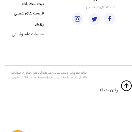
ثبت شکایات
​شبکه های اجتماعی :
فرصت های شغلی
بلاگ
خدمات دامپزشکی
تمام حقوق اين وب‌سايت برای شرکت آبادگران فناوری حیوانات
خانگی (فروشگاه آنلاین پت آباد) محفوظ است. از ۱۳۹۹ تا کنون.
​​رفتن به بالا