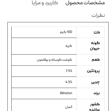
مشخصات محصول
کاربرد و مزایا
نظرات
وزن
100 گرم
گونه
گربه
حیوان
طعم
گوشت گوساله و بوقلمون
پروتئین
7.5%
چربی
4.5%
برند
Winston
کشور
آلمان
سازنده