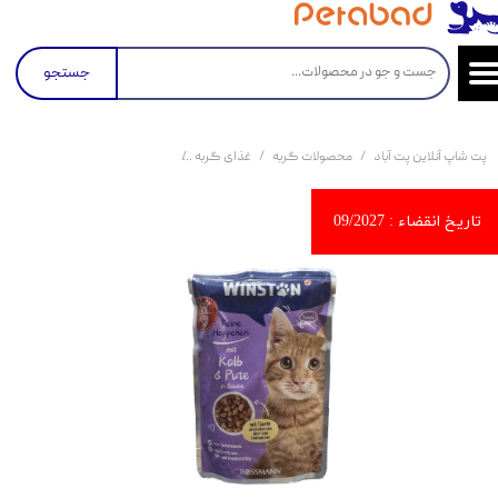
جستجو
پت شاپ آنلاین پت آباد
محصولات گربه
غذای گربه
کنسرو و پوچ و غذای تر گربه
پو