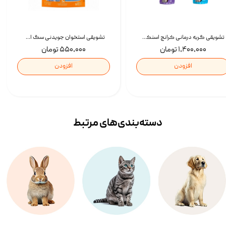
تشویقی گربه درمانی کرانچ اسنکی با طعم میکس Snacky Crunch Cat Treats وزن 60 گرم بسته 4 عددی
تشویقی استخوان جویدنی سگ اسنکی کرانچی با طعم مرغ Snacky Crunchy Munchy وزن 100 گرم
۱,۴۰۰,۰۰۰ تومان
۵۵۰,۰۰۰ تومان
افزودن
افزودن
دسته‌بندی‌‌های مرتبط