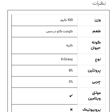
نظرات
وزن
100 گرم
طعم
گوشت گاو در سس
گونه
گربه
حیوان
نوع
In Gravy
پروتئین
8%
چربی
5%
مولتی
✔️
ویتامین
پروبیوتیک
❌