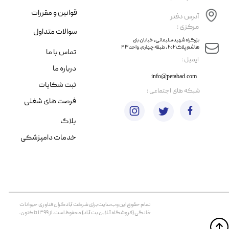
قوانین و مقررات
آدرس دفتر
مرکزی :
سوالات متداول
​​بزرگراه شهید سلیمانی، خیابان بنی
هاشم پلاک ۲۰۲ ، طبقه چهارم، واحد ۴۳
تماس با ما
​ایمیل :
درباره ما
info@petabad.com
ثبت شکایات
​شبکه های اجتماعی :
فرصت های شغلی
بلاگ
خدمات دامپزشکی
تمام حقوق اين وب‌سايت برای شرکت آبادگران فناوری حیوانات
خانگی (فروشگاه آنلاین پت آباد) محفوظ است. از ۱۳۹۹ تا کنون.