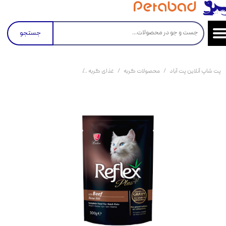
جستجو
پت شاپ آنلاین پت آباد
محصولات گربه
غذای گربه
کنسرو و پوچ و غذای تر گربه
پو