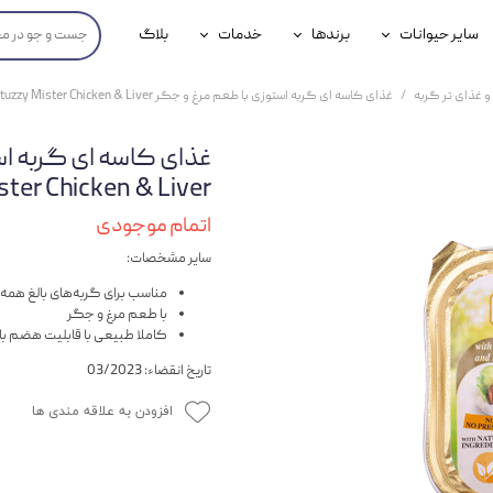
سایر حیوانات
برندها
خدمات
بلاگ
محصولات پرندگان
جوسرا
خدمات آنلاین دامپزشکی
و غذای تر گربه
غذای کاسه ای گربه استوزی با طعم مرغ و جگر Stuzzy Mister Chicken & Liver وزن 100 گرم
داری سگ
محصولات جوندگان
رویال کنین
خدمات دامپزشکی حضوری
گ
محصولات آبزیان
برند رفلکس(Reflex)
Mister Chicken & Liver وزن 100
هداشتی سگ
بیفار
اتمام موجودی
سایر مشخصات:
جرهای
مناسب برای گربه‌های بالغ همه ن
رولی
با طعم مرغ و جگر
کاملا طبیعی با قابلیت هضم بال
شایر
تاریخ انقضاء: 03/2023
گورمت
افزودن به علاقه مندی ها
نیناپت
وینستون