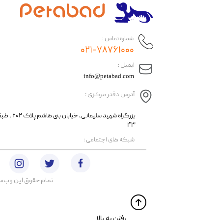
شماره تماس :
۰۲۱-۷۸۷۶۱۰۰۰
​ایمیل :
info@petabad.com
آدرس دفتر مرکزی :
​​بزرگراه شهید سل
۴۳
​شبکه های اجتماعی :
تمام حقوق اين وب‌سايت 
​​رفتن به بالا