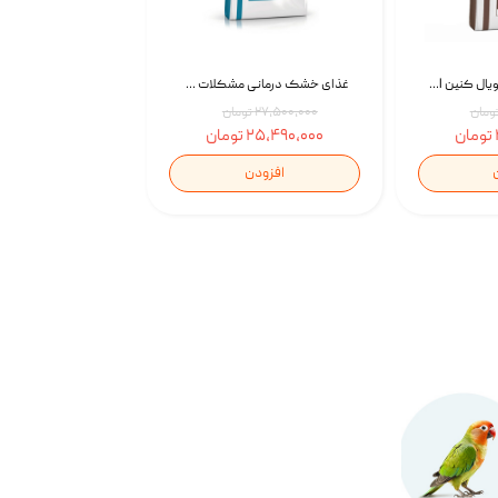
غذای خشک سگ رویال کنین Royal Canin Gastrointestinal وزن 7.5 کیلوگرم | پت استوک
غذای خشک درمانی مشکلات گوارشی سگ رویال کنین Royal Canin Hypoallergenic وزن 7 کیلوگرم | پت استوک
۲۷,۵۰۰,۰۰۰ تومان
۲۵,۴۹۰,۰۰۰ تومان
افزودن