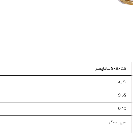
ویسکاس
ونپی
2.5×9×9 سانتی‌متر
گربه
9.5%
0.4%
مرغ و جگر