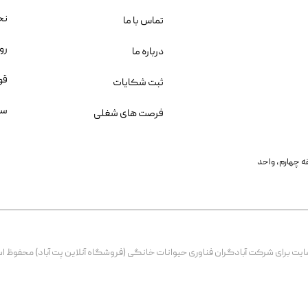
نح
تماس با ما
رو
درباره ما
قو
ثبت شکایات
سو
فرصت های شغلی
یمانی، خیابان بنی هاشم پلاک ۲۰۲ ، طبقه چهارم، واحد
برای شرکت آبادگران فناوری حیوانات خانگی (فروشگاه آنلاین پت آباد) محفوظ است. از ۱۳۹۹ تا