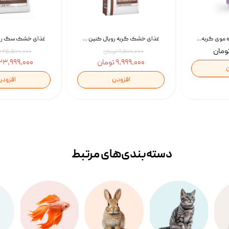
اسپری بازکننده گره موی گربه نئوپت Neopet Detangling Spray حجم 120 میلی گرم
غذای خشک گربه رویال کنین Gastrointestinal Fibre Response وزن 2 کیلوگرم | پت استوک
۱۱,۵۰۰,۰۰۰ تومان
۲۵,۵۰۰,۰۰۰ تومان
۹,۹۹۹,۰۰۰ تومان
۲۳,۹۹۹,۰۰۰ تومان
ن
افزودن
افزودن
دسته‌بندی‌‌های مرتبط