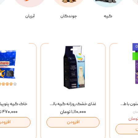
گربه
جوندگان
آبزیان
بستنی گربه وینستون با طعم مرغ و ماهی Winstone Chicken & Fish بسته 8 عددی
غذای خشک روزانه گربه بالغ مفید MoFeed Adult Daily Cat Food وزن 2 کیلوگرم
۱,۱۱۰,۰۰۰ تومان
۴۷۰,۰۰۰ تومان
افزودن
افزودن
ن