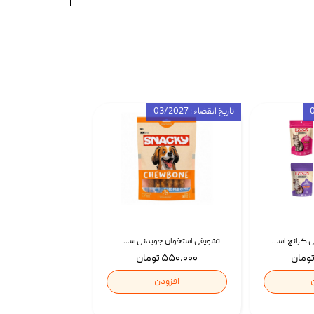
تاریخ انقضاء : 03/2027
تشویقی گربه درمانی کرانچ اسنکی با طعم میکس Snacky Crunch Cat Treats وزن 60 گرم بسته 4 عددی
تشویقی استخوان جویدنی سگ اسنکی کرانچی با طعم مرغ Snacky Crunchy Munchy وزن 100 گرم
۵۵۰,۰۰۰ تومان
افزودن