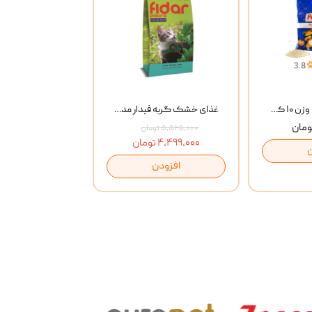
خاک گربه پتوپیا وزن ۱۰ کیلوگرم
غذای خشک گربه فیدار مدل Adult وزن 10 کیلوگرم
۵,۵۲۵,۰۰۰ تومان
۴,۴۹۹,۰۰۰ تومان
افزودن