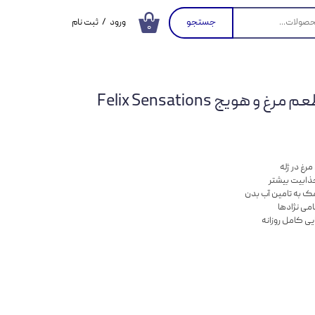
جستجو
ورود
/
ثبت نام
۰
حساب کاربری من
تغییر گذر واژه
پوچ گربه فلیکس با طعم مرغ و هویج Felix Sensations
سفارشات
خروج از حساب
کاربری
رغ در ژله
ذابیت بیشتر
امی نژادها
یی کامل روزانه