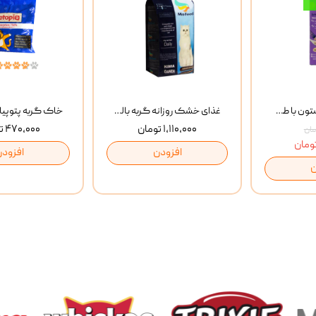
بستنی گربه وینستون با طعم مرغ و ماهی Winstone Chicken & Fish بسته 8 عددی
غذای خشک روزانه گربه بالغ مفید MoFeed Adult Daily Cat Food وزن 2 کیلوگرم
۱,۱۱۰,۰۰۰ تومان
۴۷۰,۰۰۰ تومان
افزودن
افزودن
ن