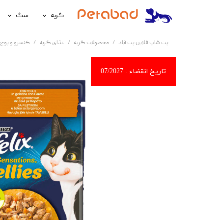
گربه
سگ
غذای گربه
غذای سگ
پت شاپ آنلاین پت آباد
محصولات گربه
غذای گربه
کنسرو و پوچ 
لوازم نگهداری گربه
لوازم نگه
سلامتی گربه
سلامتی س
آرایشی و بهداشتی گربه
آرایشی و ب