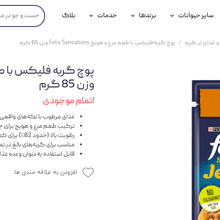
سایر حیوانات
برندها
خدمات
بلاگ
محصولات پرندگان
جوسرا
خدمات آنلاین دامپزشکی
و غذای تر گربه
پوچ گربه فلیکس با طعم مرغ و هویج Felix Sensations وزن 85 گرم
داری سگ
محصولات جوندگان
رویال کنین
خدمات دامپزشکی حضوری
گ
محصولات آبزیان
برند رفلکس(Reflex)
وزن 85 گرم
هداشتی سگ
بیفار
اتمام موجودی
جرهای
غذای مرطوب با تکه‌های واقعی م
ترکیب طعم مرغ و هویج برای ج
رطوبت بالا (حدود 82٪) برای کمک به تامین آب بدن
رولی
مناسب برای گربه‌های بالغ در تم
قابل استفاده به‌عنوان وعده غذا
شایر
افزودن به علاقه مندی ها
گورمت
نیناپت
وینستون